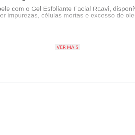
pele com o Gel Esfoliante Facial Raavi, dispo
ver impurezas, células mortas e excesso de ol
VER MAIS
er variações e são vendidas aleatoriamente