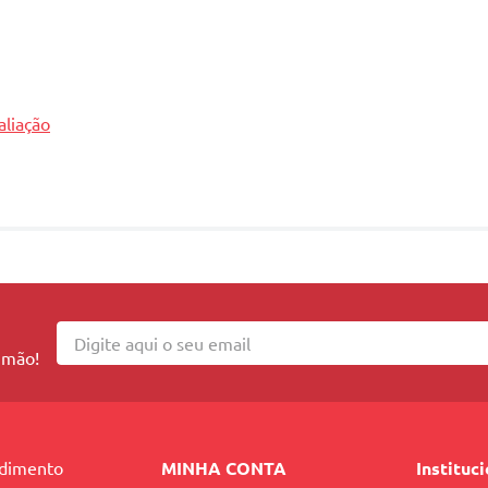
aliação
 mão!
ndimento
MINHA CONTA
Instituc