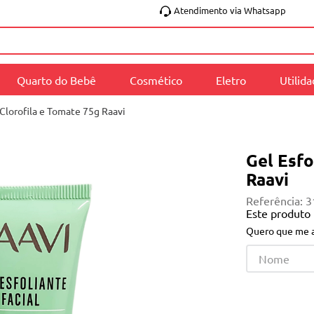
Atendimento via Whatsapp
Quarto do Bebê
Cosmético
Eletro
Utilid
 Clorofila e Tomate 75g Raavi
Gel Esfo
Raavi
Referência
:
3
Este produto
Quero que me a