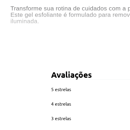
Transforme sua rotina de cuidados com a 
Este gel esfoliante é formulado para remo
iluminada.
Principais Características
Contém: 01 Gel esfoliante 75g
Renovação celular 100% esfoliante natural
Avaliações
Todos os tipos de pele
Livre de parabenos, petrolatos e corante
5 estrelas
Dermatologicamente testado
4 estrelas
Imagem ilustrativa, embalagem podem sofr
3 estrelas