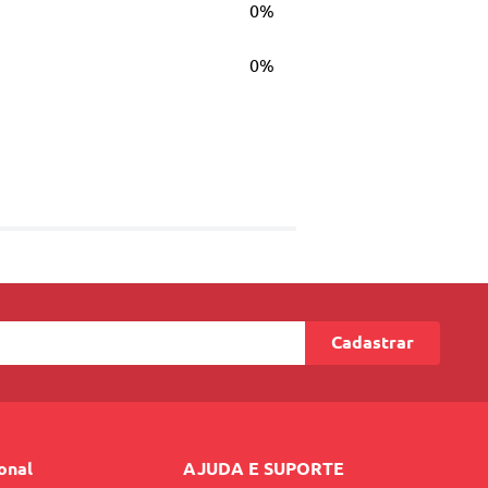
0%
0%
Cadastrar
ional
AJUDA E SUPORTE