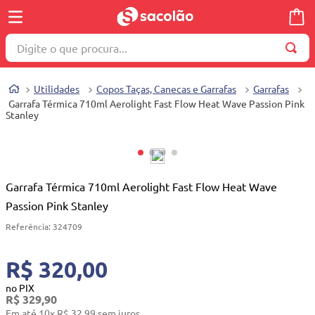
Digite o que procura...
TERMOS MAIS BUSCADOS
Utilidades
Copos Taças, Canecas e Garrafas
Garrafas
1
º
wella
Garrafa Térmica 710ml Aerolight Fast Flow Heat Wave Passion Pink
Stanley
2
º
brinquedo
3
º
máquina costura
4
º
toalha
Garrafa Térmica 710ml Aerolight Fast Flow Heat Wave
5
º
cosmetico
Passion Pink Stanley
6
º
carrinho reversível
Referência
:
324709
7
º
truss
R$ 320,00
8
º
mesa dobrável notebook
no PIX
9
º
berço
R$
329
,
90
Em até
10
x
R$
32
,
99
sem juros