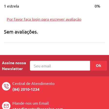
1 estrela
0%
Design exclusivo
: Cor Passion Pink,
moderna e cheia de personalidade.
Por favor faça login para escrever avaliação
Capacidade de 710ml
: Tamanho perfeito
para manter você hidratado durante o dia.
Sem avaliações.
Dimensões
: 10,0cm x 9,2cm x 28,2cm.
Mantém a temperatura por 10h na água
gelada e 2 dias adicionando
cubos de
gelo.
Assine nossa
Ok
Newsletter
Central de Atendimento
(84) 2010-1234
Mande-nos um Email
atendimento@sacolao.com