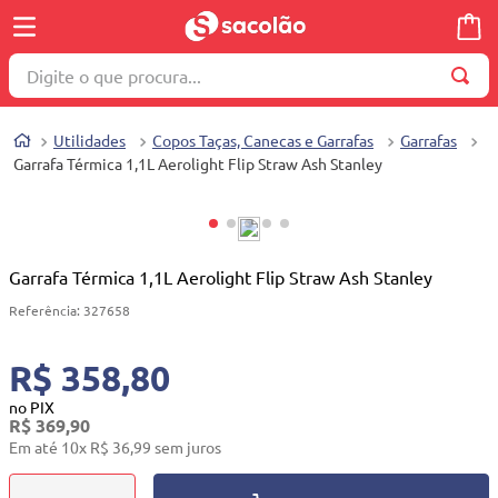
Digite o que procura...
TERMOS MAIS BUSCADOS
Utilidades
Copos Taças, Canecas e Garrafas
Garrafas
1
º
wella
Garrafa Térmica 1,1L Aerolight Flip Straw Ash Stanley
2
º
brinquedo
3
º
máquina costura
4
º
cosmetico
Garrafa Térmica 1,1L Aerolight Flip Straw Ash Stanley
5
º
toalha
Referência
:
327658
6
º
carrinho reversível
R$ 358,80
7
º
truss
no PIX
R$
369
,
90
8
º
quadriciclo
Em até
10
x
R$
36
,
99
sem juros
9
º
mesa dobrável notebook