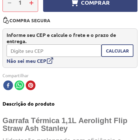
－
＋
COMPRAR
10
º
berço
COMPRA SEGURA
Informe seu CEP e calcule o frete e o prazo de
entrega.
CALCULAR
Não sei meu CEP
Compartilhar
Descrição do produto
Garrafa Térmica 1,1L Aerolight Flip
Straw Ash Stanley