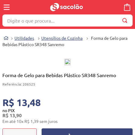
Digite o que procura...
TERMOS MAIS BUSCADOS
Utilidades
Utensílios de Cozinha
Forma de Gelo para
1
º
wella
Bebidas Plástico SR348 Sanremo
2
º
brinquedo
3
º
máquina costura
4
º
toalha
Forma de Gelo para Bebidas Plástico SR348 Sanremo
5
º
cosmetico
Referência
:
206525
6
º
carrinho reversível
R$ 13,48
7
º
truss
no PIX
R$
13
,
90
8
º
mesa dobrável notebook
Em até
10
x
R$
1
,
39
sem juros
9
º
berço