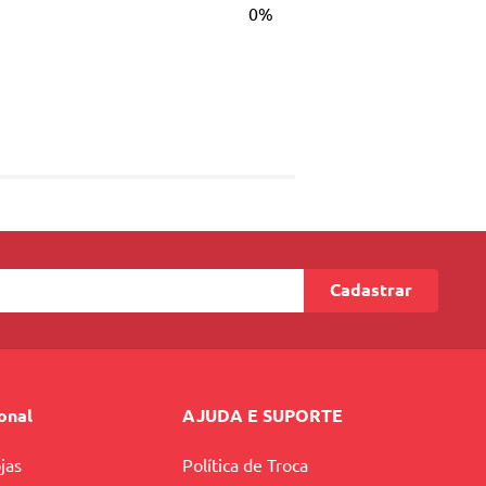
0%
Cadastrar
ional
AJUDA E SUPORTE
jas
Política de Troca