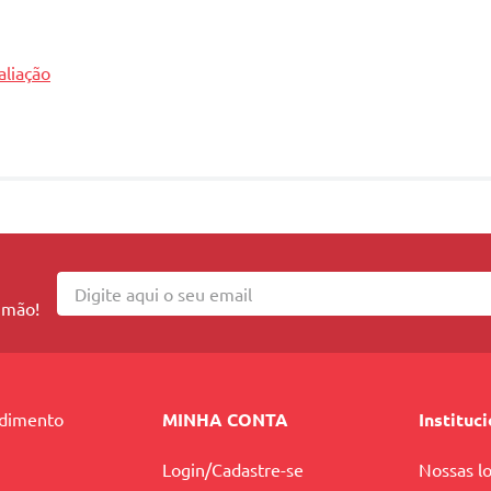
aliação
 mão!
ndimento
MINHA CONTA
Instituc
Login/Cadastre-se
Nossas lo