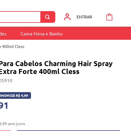
ENTRAR
ades
Cama Mesa e Banho
e 400ml Cless
Para Cabelos Charming Hair Spray
Extra Forte 400ml Cless
05910
ONOMIZE
R$
4
,
99
91
4
,
49
sem juros