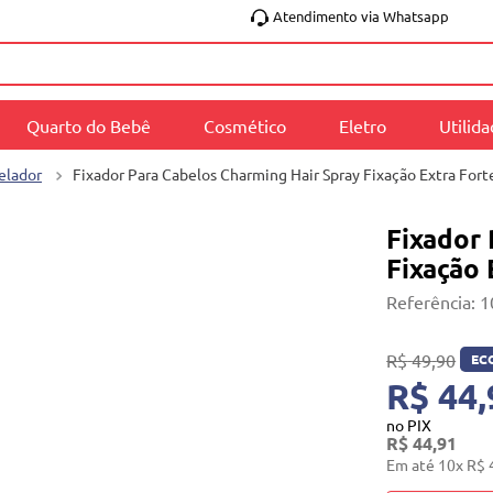
Atendimento via Whatsapp
Quarto do Bebê
Cosmético
Eletro
Utilid
elador
Fixador Para Cabelos Charming Hair Spray Fixação Extra Fort
Fixador 
Fixação 
Referência
:
1
R$
49
,
90
EC
R$ 44,
no PIX
R$
44
,
91
Em até
10
x
R$