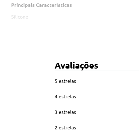
Principais Características
Silicone
Activeshine
Jato Seco
Imagem meramente ilustrativa
Dados
Técnicos
Avaliações
Peso (kg): 0,338
5 estrelas
4 estrelas
3 estrelas
2 estrelas