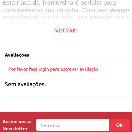
Esta Faca da Tramontina é perfeita para
complementar sua cozinha. Com seu
design
ergonômico
, ela garante uma
pegada
boa e
confortável
. Além de ser feito em
material
VER MAIS
inox
com alta
resistência
e
durabilidade
.
Com uma
afiação
fácil
para
cortes
precisos
e
suaves
.
Avaliações
Por favor faça login para escrever avaliação
Principais Características
Sem avaliações.
Contém: 01 Faca 8 Polegadas.
Composição: Aço Inox.
Dimensões: 19,5cm.
Alto desempenho de corte.
Assine nossa
Ok
Newsletter