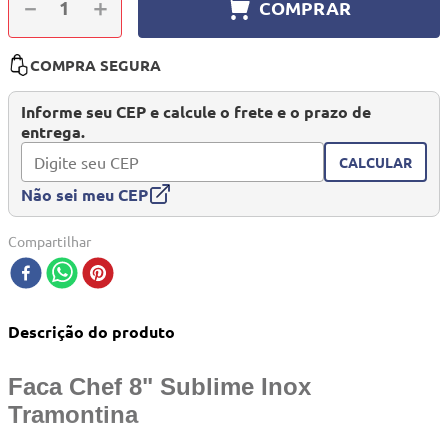
－
＋
COMPRAR
10
º
berço
COMPRA SEGURA
Informe seu CEP e calcule o frete e o prazo de
entrega.
CALCULAR
Não sei meu CEP
Compartilhar
Descrição do produto
Faca Chef 8" Sublime Inox
Tramontina