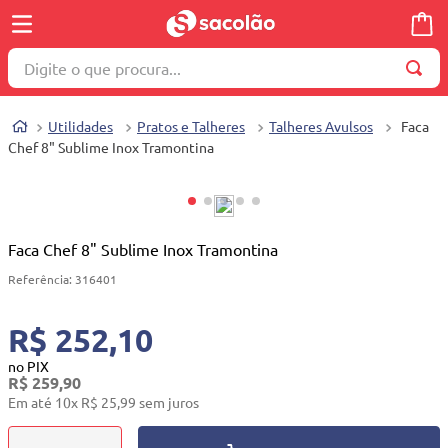
Digite o que procura...
TERMOS MAIS BUSCADOS
Utilidades
Pratos e Talheres
Talheres Avulsos
Faca
1
º
wella
Chef 8" Sublime Inox Tramontina
2
º
brinquedo
3
º
máquina costura
4
º
cosmetico
Faca Chef 8" Sublime Inox Tramontina
5
º
toalha
Referência
:
316401
6
º
carrinho reversível
R$ 252,10
7
º
truss
no PIX
R$
259
,
90
8
º
quadriciclo
Em até
10
x
R$
25
,
99
sem juros
9
º
mesa dobrável notebook