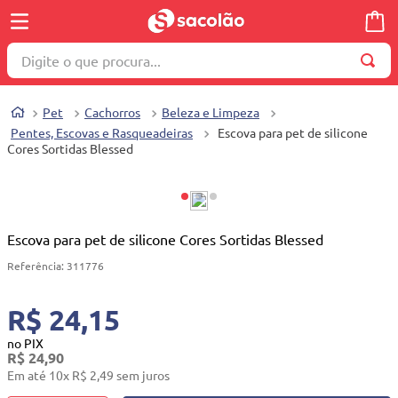
Digite o que procura...
TERMOS MAIS BUSCADOS
Pet
Cachorros
Beleza e Limpeza
1
º
wella
Pentes, Escovas e Rasqueadeiras
Escova para pet de silicone
Cores Sortidas Blessed
2
º
brinquedo
3
º
máquina costura
4
º
toalha
Escova para pet de silicone Cores Sortidas Blessed
5
º
cosmetico
Referência
:
311776
6
º
carrinho reversível
7
º
truss
R$ 24,15
8
º
mesa dobrável notebook
no PIX
R$
24
,
90
9
º
berço
Em até
10
x
R$
2
,
49
sem juros