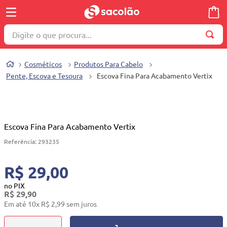
Digite o que procura...
TERMOS MAIS BUSCADOS
Cosméticos
Produtos Para Cabelo
1
º
wella
Pente, Escova e Tesoura
Escova Fina Para Acabamento Vertix
2
º
brinquedo
3
º
máquina costura
4
º
cosmetico
Escova Fina Para Acabamento Vertix
5
º
toalha
Referência
:
293235
6
º
carrinho reversível
R$ 29,00
7
º
truss
no PIX
R$
29
,
90
8
º
quadriciclo
Em até
10
x
R$
2
,
99
sem juros
9
º
berço