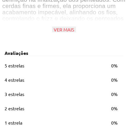
cerdas finas e firmes, ela proporciona um
acabamento impecável, alinhando os fios,
controlando o frizz e deixando os penteados
mais polidos e duradouros.
VER MAIS
Principais Características
Ideal para criação de penteados
Avaliações
Possui cabo com ponta fina para a
separação das mechas
5 estrelas
0%
4 estrelas
0%
3 estrelas
0%
2 estrelas
0%
1 estrela
0%