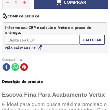
－
＋
COMPRAR
10
º
mesa dobrável notebook
COMPRA SEGURA
Informe seu CEP e calcule o frete e o prazo de
entrega.
CALCULAR
Não sei meu CEP
Compartilhar
Descrição do produto
Escova Fina Para Acabamento Vertix
É ideal para quem busca máxima precisão e
definição na finalização dos penteados. Com