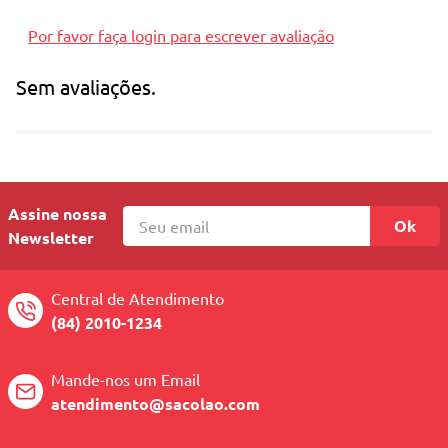
Por favor faça login para escrever avaliação
Sem avaliações.
Assine nossa
Ok
Newsletter
Central de Atendimento
(84) 2010-1234
Mande-nos um Email
atendimento@sacolao.com