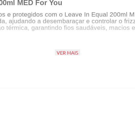
200ml MED For You
 e protegidos com o Leave In Equal 200ml MED.
a, ajudando a desembaraçar e controlar o frizz.
o térmica, garantindo fios saudáveis, macios e
VER MAIS
 fios
ode sofrer variações e são vendidas aleatori