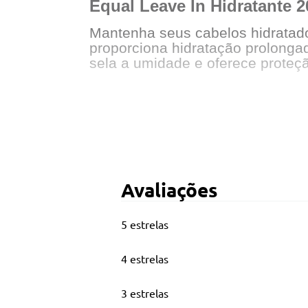
Equal Leave In Hidratante 
Mantenha seus cabelos hidratados
proporciona hidratação prolongad
sela a umidade e oferece proteçã
Principais Características
Contém: 01 Equal 200mL
Para repor umidade e maciez aos
Avaliações
Condicionador sem enxágue
Não testado em animais
5 estrelas
Imagem ilustrativa, embalagem p
4 estrelas
3 estrelas