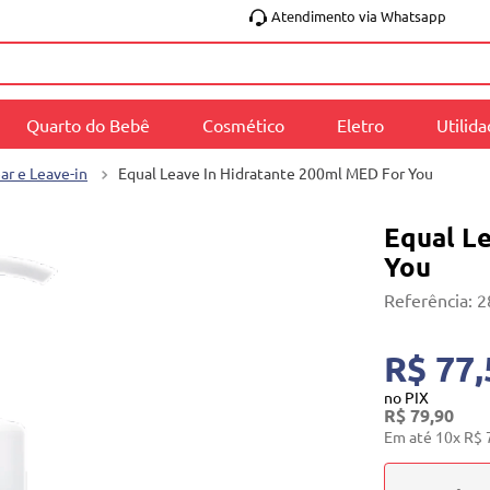
Atendimento via Whatsapp
Quarto do Bebê
Cosmético
Eletro
Utilid
r e Leave-in
Equal Leave In Hidratante 200ml MED For You
Equal L
You
Referência
:
2
R$ 77,
no PIX
R$
79
,
90
Em até
10
x
R$