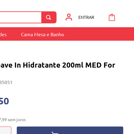
ENTRAR
ades
Cama Mesa e Banho
eave In Hidratante 200ml MED For
85051
50
7
,
99
sem juros