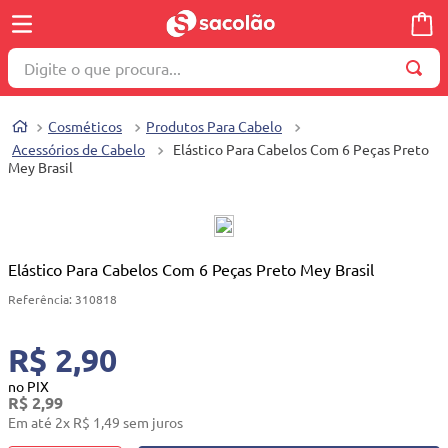
Digite o que procura...
TERMOS MAIS BUSCADOS
Cosméticos
Produtos Para Cabelo
1
º
wella
Acessórios de Cabelo
Elástico Para Cabelos Com 6 Peças Preto
Mey Brasil
2
º
brinquedo
3
º
máquina costura
4
º
cosmetico
Elástico Para Cabelos Com 6 Peças Preto Mey Brasil
5
º
toalha
Referência
:
310818
6
º
carrinho reversível
7
º
truss
R$ 2,90
8
º
quadriciclo
no PIX
R$
2
,
99
9
º
mesa dobrável notebook
Em até
2
x
R$
1
,
49
sem juros