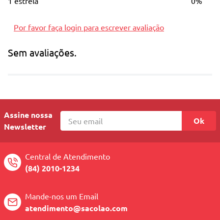
1 estrela
0%
Por favor faça login para escrever avaliação
Sem avaliações.
Assine nossa
Ok
Newsletter
Central de Atendimento
(84) 2010-1234
Mande-nos um Email
atendimento@sacolao.com