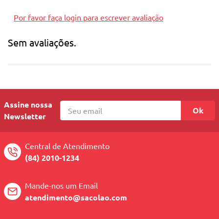
Por favor faça login para escrever avaliação
Sem avaliações.
Assine nossa
Ok
Newsletter
Central de Atendimento
(84) 2010-1234
Mande-nos um Email
atendimento@sacolao.com