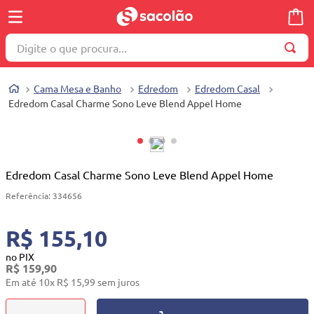
Digite o que procura...
TERMOS MAIS BUSCADOS
Cama Mesa e Banho
Edredom
Edredom Casal
1
º
wella
Edredom Casal Charme Sono Leve Blend Appel Home
2
º
brinquedo
3
º
máquina costura
4
º
toalha
Edredom Casal Charme Sono Leve Blend Appel Home
5
º
cosmetico
Referência
:
334656
6
º
carrinho reversível
R$ 155,10
7
º
truss
no PIX
R$
159
,
90
8
º
mesa dobrável notebook
Em até
10
x
R$
15
,
99
sem juros
9
º
berço