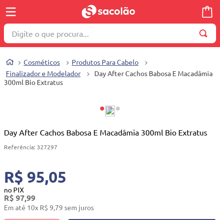
Digite o que procura...
TERMOS MAIS BUSCADOS
Cosméticos
Produtos Para Cabelo
1
º
wella
Finalizador e Modelador
Day After Cachos Babosa E Macadâmia
300ml Bio Extratus
2
º
brinquedo
3
º
máquina costura
4
º
cosmetico
Day After Cachos Babosa E Macadâmia 300ml Bio Extratus
5
º
toalha
Referência
:
327297
6
º
carrinho reversível
7
º
truss
R$ 95,05
8
º
quadriciclo
no PIX
R$
97
,
99
9
º
berço
Em até
10
x
R$
9
,
79
sem juros