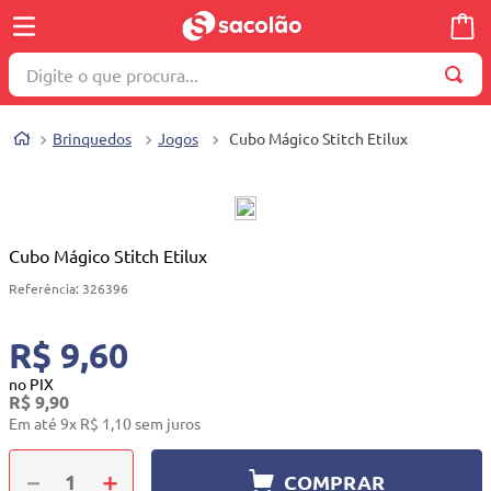
Digite o que procura...
TERMOS MAIS BUSCADOS
Brinquedos
Jogos
Cubo Mágico Stitch Etilux
1
º
wella
2
º
brinquedo
3
º
máquina costura
Cubo Mágico Stitch Etilux
4
º
cosmetico
Referência
:
326396
5
º
toalha
R$ 9,60
6
º
carrinho reversível
7
º
truss
no PIX
R$
9
,
90
8
º
quadriciclo
Em até
9
x
R$
1
,
10
sem juros
9
º
berço
－
＋
COMPRAR