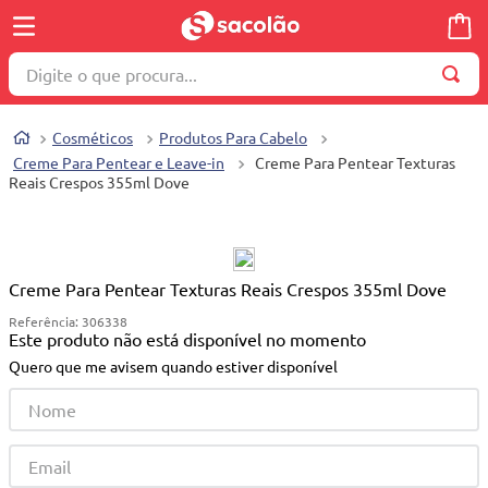
Digite o que procura...
TERMOS MAIS BUSCADOS
Cosméticos
Produtos Para Cabelo
1
º
wella
Creme Para Pentear e Leave-in
Creme Para Pentear Texturas
Reais Crespos 355ml Dove
2
º
brinquedo
3
º
máquina costura
4
º
cosmetico
Creme Para Pentear Texturas Reais Crespos 355ml Dove
5
º
carrinho reversível
Referência
:
306338
Este produto não está disponível no momento
6
º
toalha
Quero que me avisem quando estiver disponível
7
º
truss
8
º
berço
9
º
quadriciclo