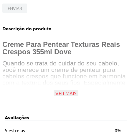
10
º
travesseiro
ENVIAR
Descrição do produto
Creme Para Pentear Texturas Reais
Crespos 355ml Dove
Quando se trata de cuidar do seu cabelo,
você merece um creme de pentear para
cabelos crespos que funcione em harmonia
com a textura dos seus fios. Especialmente
desenvolvido para cabelos tipo quatro, o
VER MAIS
Creme de Pentear Dove Texturas Reais para
Cabelos Crespos ajuda a desembaraçar os
cabelos crespos para obter fios fortalecidos,
nutridos e com volume.
Avaliações
Principais Características
5 estrelas
0%