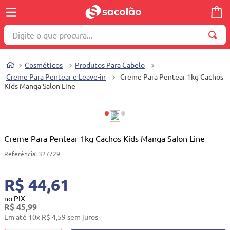
Digite o que procura...
TERMOS MAIS BUSCADOS
Cosméticos
Produtos Para Cabelo
1
º
wella
Creme Para Pentear e Leave-in
Creme Para Pentear 1kg Cachos
Kids Manga Salon Line
2
º
brinquedo
3
º
máquina costura
4
º
cosmetico
Creme Para Pentear 1kg Cachos Kids Manga Salon Line
5
º
toalha
Referência
:
327729
6
º
carrinho reversível
7
º
truss
R$ 44,61
8
º
quadriciclo
no PIX
R$
45
,
99
9
º
mesa dobrável notebook
Em até
10
x
R$
4
,
59
sem juros