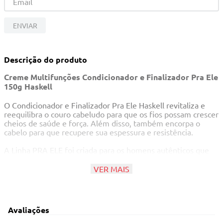
10
º
quadriciclo
ENVIAR
Descrição do produto
Creme Multifunções Condicionador e Finalizador Pra Ele
150g Haskell
O Condicionador e Finalizador Pra Ele Haskell revitaliza e
reequilibra o couro cabeludo para que os fios possam crescer
cheios de saúde e força. Além disso, também encorpa o
cabelo para que recupere sua espessura e resistência.
A Linha PRA ELE foi criada para os homens autênticos que
encaram os desafios do dia a dia. Desenvolvida para
proporcionar força e vitalidade, além de oferecer brilho e
VER MAIS
hidratação ideal para o cabelo dos homens.
Ativos:
Avaliações
Café: