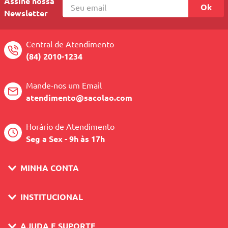
150ml
Assine nossa
Ok
Newsletter
Principal Função: Tratamento e cuidados aos cabelos
masculinos
Central de Atendimento
Indicação: Para todos os tipos de cabelo e barbas
(84) 2010-1234
Uso diário
Dermatologicamente testado
Mande-nos um Email
atendimento@sacolao.com
pH 6.0
Ativos pensados para a espessura e oleosidade do cabelo
Horário de Atendimento
masculino
Seg a Sex - 9h às 17h
Controle da caspa e da seborreia
MINHA CONTA
INSTITUCIONAL
AJUDA E SUPORTE