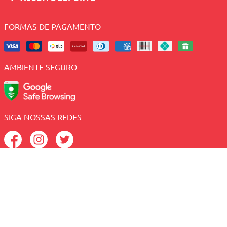
FORMAS DE PAGAMENTO
AMBIENTE SEGURO
SIGA NOSSAS REDES
Sacolão - CNPJ: 41.005.190/0003-89 - Av. Antonio Basilio,
2082 - Lagoa Nova - Natal/RN, CEP: 59054-380
Central de Atendimento:
(84) 2010-1234 (Telefone e
WhatsApp);