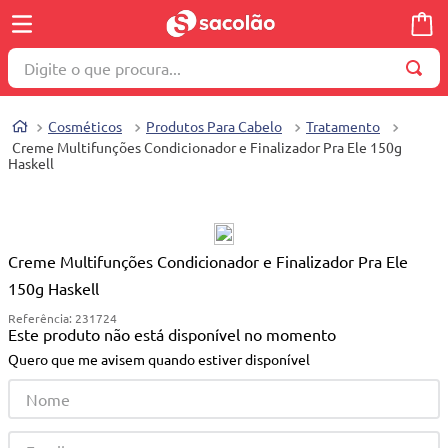
Digite o que procura...
TERMOS MAIS BUSCADOS
Cosméticos
Produtos Para Cabelo
Tratamento
1
º
wella
Creme Multifunções Condicionador e Finalizador Pra Ele 150g
Haskell
2
º
brinquedo
3
º
máquina costura
4
º
toalha
Creme Multifunções Condicionador e Finalizador Pra Ele
5
º
cosmetico
150g Haskell
6
º
carrinho reversível
Referência
:
231724
Este produto não está disponível no momento
7
º
truss
Quero que me avisem quando estiver disponível
8
º
mesa dobrável notebook
9
º
berço