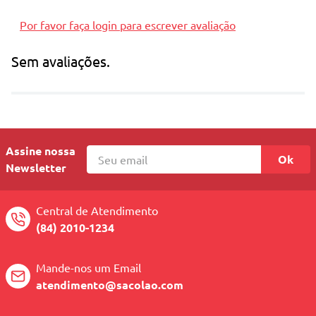
Por favor faça login para escrever avaliação
Sem avaliações.
Assine nossa
Ok
Newsletter
Central de Atendimento
(84) 2010-1234
Mande-nos um Email
atendimento@sacolao.com