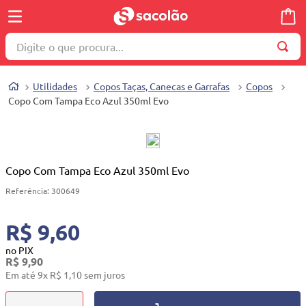
Digite o que procura...
TERMOS MAIS BUSCADOS
Utilidades
Copos Taças, Canecas e Garrafas
Copos
1
º
wella
Copo Com Tampa Eco Azul 350ml Evo
2
º
brinquedo
3
º
máquina costura
4
º
toalha
Copo Com Tampa Eco Azul 350ml Evo
5
º
cosmetico
Referência
:
300649
6
º
carrinho reversível
R$ 9,60
7
º
truss
no PIX
R$
9
,
90
8
º
mesa dobrável notebook
Em até
9
x
R$
1
,
10
sem juros
9
º
berço