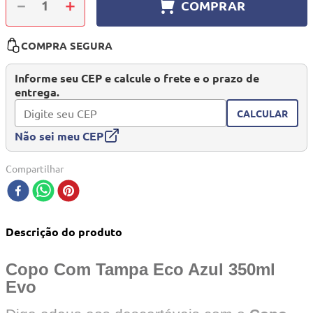
－
＋
COMPRAR
10
º
quadriciclo
COMPRA SEGURA
Informe seu CEP e calcule o frete e o prazo de
entrega.
CALCULAR
Não sei meu CEP
Compartilhar
Descrição do produto
Copo Com Tampa Eco Azul 350ml
Evo