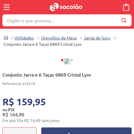
Digite o que procura...
TERMOS MAIS BUSCADOS
Utilidades
Utensílios de Mesa
Jarras de Suco
1
º
wella
Conjunto Jarra e 6 Taças 6869 Cristal Lyor
2
º
brinquedo
3
º
máquina costura
4
º
toalha
Conjunto Jarra e 6 Taças 6869 Cristal Lyor
5
º
cosmetico
Referência
:
232274
6
º
carrinho reversível
R$ 159,95
7
º
truss
no PIX
R$
164
,
90
8
º
mesa dobrável notebook
Em até
10
x
R$
16
,
49
sem juros
9
º
berço