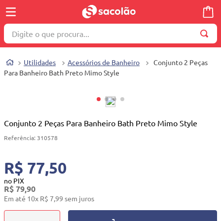
Digite o que procura...
TERMOS MAIS BUSCADOS
Utilidades
Acessórios de Banheiro
Conjunto 2 Peças
1
º
wella
Para Banheiro Bath Preto Mimo Style
2
º
brinquedo
3
º
máquina costura
4
º
toalha
Conjunto 2 Peças Para Banheiro Bath Preto Mimo Style
5
º
cosmetico
Referência
:
310578
6
º
carrinho reversível
R$ 77,50
7
º
truss
no PIX
R$
79
,
90
8
º
mesa dobrável notebook
Em até
10
x
R$
7
,
99
sem juros
9
º
berço