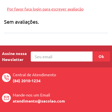
Por favor faça login para escrever avaliação
Sem avaliações.
Assine nossa
Ok
Newsletter
Central de Atendimento
(84) 2010-1234
Mande-nos um Email
atendimento@sacolao.com