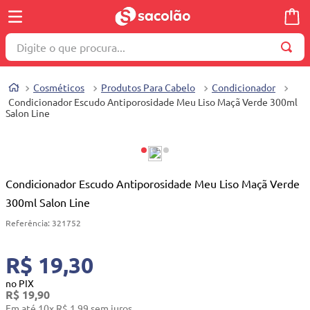
Digite o que procura...
TERMOS MAIS BUSCADOS
Cosméticos
Produtos Para Cabelo
Condicionador
1
º
wella
Condicionador Escudo Antiporosidade Meu Liso Maçã Verde 300ml
Salon Line
2
º
brinquedo
3
º
máquina costura
4
º
toalha
Condicionador Escudo Antiporosidade Meu Liso Maçã Verde
5
º
cosmetico
300ml Salon Line
6
º
carrinho reversível
Referência
:
321752
7
º
truss
R$ 19,30
8
º
mesa dobrável notebook
no PIX
9
º
berço
R$
19
,
90
Em até
10
x
R$
1
,
99
sem juros