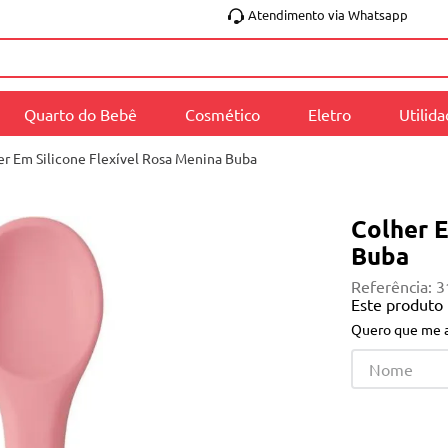
Atendimento via Whatsapp
Quarto do Bebê
Cosmético
Eletro
Utilid
er Em Silicone Flexível Rosa Menina Buba
Colher E
Buba
Referência
:
3
Este produto
Quero que me a