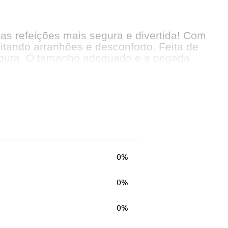
das refeições mais segura e divertida! Com
itando arranhões e desconforto. Feita de
 segura. O tamanho adequado e a pegada
tam
0%
0%
0%