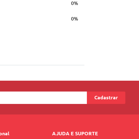
0%
0%
Cadastrar
ional
AJUDA E SUPORTE