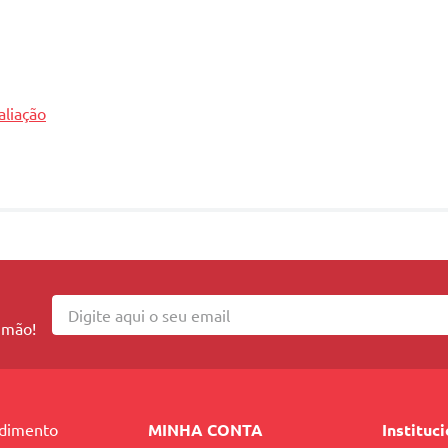
aliação
 mão!
ndimento
MINHA CONTA
Instituc