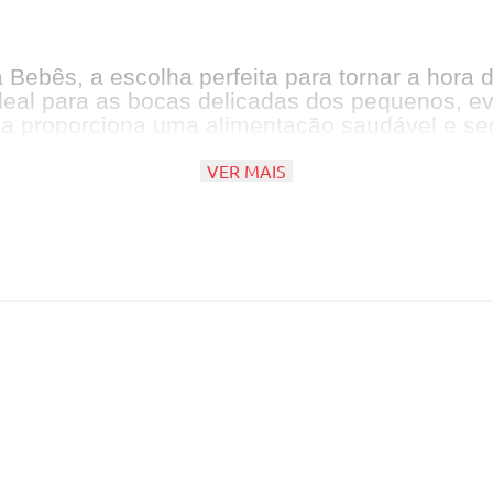
 Bebês, a escolha perfeita para tornar a hora 
ideal para as bocas delicadas dos pequenos, ev
, ela proporciona uma alimentação saudável e
rem habilidades motoras enquanto se alimen
VER MAIS
toalimentação