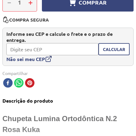
－
＋
COMPRAR
10
º
mesa dobrável notebook
COMPRA SEGURA
Informe seu CEP e calcule o frete e o prazo de
entrega.
CALCULAR
Não sei meu CEP
Compartilhar
Descrição do produto
Chupeta Lumina Ortodôntica N.2
Rosa Kuka