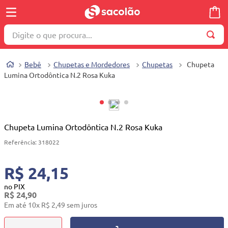
Digite o que procura...
TERMOS MAIS BUSCADOS
Bebê
Chupetas e Mordedores
Chupetas
Chupeta
1
º
wella
Lumina Ortodôntica N.2 Rosa Kuka
2
º
brinquedo
3
º
máquina costura
4
º
cosmetico
Chupeta Lumina Ortodôntica N.2 Rosa Kuka
5
º
toalha
Referência
:
318022
6
º
carrinho reversível
R$ 24,15
7
º
truss
no PIX
R$
24
,
90
8
º
quadriciclo
Em até
10
x
R$
2
,
49
sem juros
9
º
berço