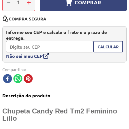
－
＋
COMPRAR
10
º
mesa dobrável notebook
COMPRA SEGURA
Informe seu CEP e calcule o frete e o prazo de
entrega.
CALCULAR
Não sei meu CEP
Compartilhar
Descrição do produto
Chupeta Candy Red Tm2 Feminino
Lillo