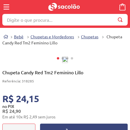
Digite o que procura...
TERMOS MAIS BUSCADOS
Bebê
Chupetas e Mordedores
Chupetas
Chupeta
1
º
wella
Candy Red Tm2 Feminino Lillo
2
º
brinquedo
3
º
máquina costura
4
º
cosmetico
Chupeta Candy Red Tm2 Feminino Lillo
5
º
toalha
Referência
:
318285
6
º
carrinho reversível
R$ 24,15
7
º
truss
no PIX
R$
24
,
90
8
º
quadriciclo
Em até
10
x
R$
2
,
49
sem juros
9
º
berço