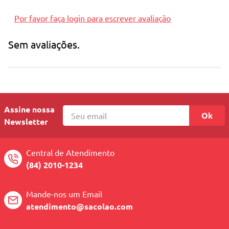
marca: lillo
Por favor faça login para escrever avaliação
idade recomendada: +6 meses
Sem avaliações.
Assine nossa
Ok
Newsletter
Central de Atendimento
(84) 2010-1234
Mande-nos um Email
atendimento@sacolao.com