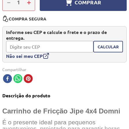
－
＋
COMPRAR
10
º
quadriciclo
COMPRA SEGURA
Informe seu CEP e calcule o frete e o prazo de
entrega.
CALCULAR
Não sei meu CEP
Compartilhar
Descrição do produto
Carrinho de Fricção Jipe 4x4 Domni
É o presente ideal para pequenos
aventureiros, projetado para garantir horas