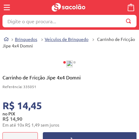
Digite o que procura...
TERMOS MAIS BUSCADOS
Brinquedos
Veículos de Brinquedo
Carrinho de Fricção
1
º
wella
Jipe 4x4 Domni
2
º
brinquedo
3
º
máquina costura
4
º
toalha
Carrinho de Fricção Jipe 4x4 Domni
5
º
cosmetico
Referência
:
335051
6
º
carrinho reversível
R$ 14,45
7
º
truss
no PIX
R$
14
,
90
8
º
mesa dobrável notebook
Em até
10
x
R$
1
,
49
sem juros
9
º
berço