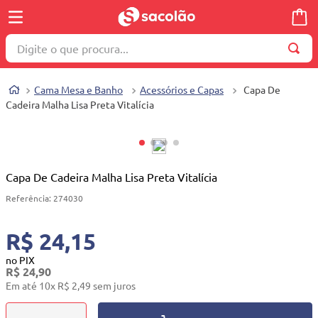
Digite o que procura...
TERMOS MAIS BUSCADOS
Cama Mesa e Banho
Acessórios e Capas
Capa De
1
º
wella
Cadeira Malha Lisa Preta Vitalícia
2
º
brinquedo
3
º
máquina costura
4
º
toalha
Capa De Cadeira Malha Lisa Preta Vitalícia
5
º
cosmetico
Referência
:
274030
6
º
carrinho reversível
R$ 24,15
7
º
truss
no PIX
R$
24
,
90
8
º
mesa dobrável notebook
Em até
10
x
R$
2
,
49
sem juros
9
º
berço