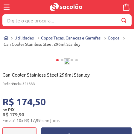
Digite o que procura...
TERMOS MAIS BUSCADOS
Utilidades
Copos Taças, Canecas e Garrafas
Copos
1
º
wella
Can Cooler Stainless Steel 296ml Stanley
2
º
brinquedo
3
º
máquina costura
4
º
cosmetico
Can Cooler Stainless Steel 296ml Stanley
5
º
toalha
Referência
:
321333
6
º
carrinho reversível
R$ 174,50
7
º
truss
no PIX
R$
179
,
90
8
º
quadriciclo
Em até
10
x
R$
17
,
99
sem juros
9
º
berço