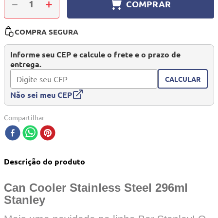
－
＋
COMPRAR
10
º
mesa dobrável notebook
COMPRA SEGURA
Informe seu CEP e calcule o frete e o prazo de
entrega.
CALCULAR
Não sei meu CEP
Compartilhar
Descrição do produto
Can Cooler Stainless Steel 296ml
Stanley