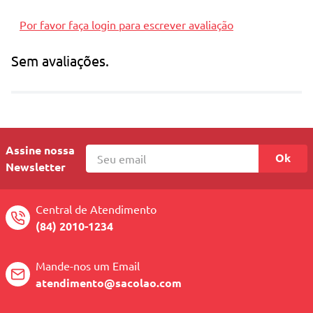
Por favor faça login para escrever avaliação
Sem avaliações.
Assine nossa
Ok
Newsletter
Central de Atendimento
(84) 2010-1234
Mande-nos um Email
atendimento@sacolao.com