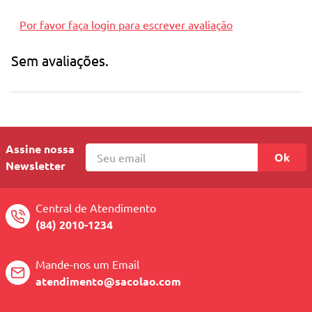
Por favor faça login para escrever avaliação
Sem avaliações.
Assine nossa
Ok
Newsletter
Central de Atendimento
(84) 2010-1234
Mande-nos um Email
atendimento@sacolao.com