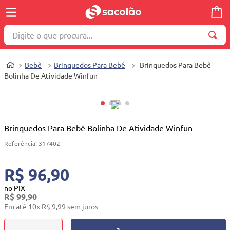
Digite o que procura...
TERMOS MAIS BUSCADOS
Bebê
Brinquedos Para Bebê
Brinquedos Para Bebê
1
º
wella
Bolinha De Atividade Winfun
2
º
brinquedo
3
º
máquina costura
4
º
toalha
Brinquedos Para Bebê Bolinha De Atividade Winfun
5
º
cosmetico
Referência
:
317402
6
º
carrinho reversível
R$ 96,90
7
º
truss
no PIX
R$
99
,
90
8
º
mesa dobrável notebook
Em até
10
x
R$
9
,
99
sem juros
9
º
berço