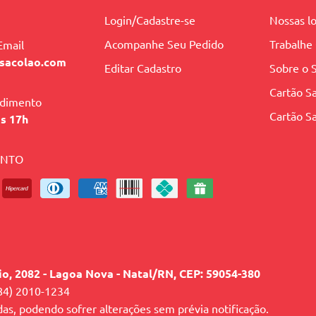
Login/Cadastre-se
Nossas lo
Acompanhe Seu Pedido
Trabalhe
Email
sacolao.com
Editar Cadastro
Sobre o 
Cartão Sa
ndimento
Cartão Sa
às 17h
ENTO
lio, 2082 - Lagoa Nova - Natal/RN, CEP: 59054-380
84) 2010-1234
das, podendo sofrer alterações sem prévia notificação.