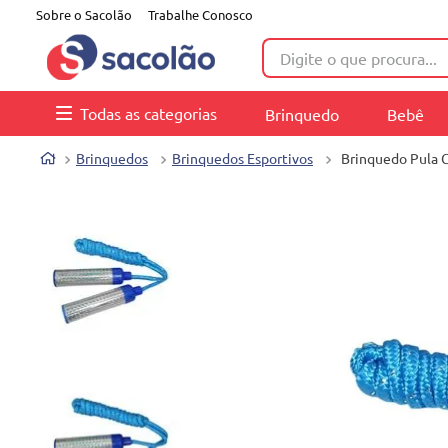
Sobre o Sacolão
Trabalhe Conosco
Digite o que procura...
Todas as categorias
Brinquedo
Bebê
Brinquedos
Brinquedos Esportivos
Brinquedo Pula 