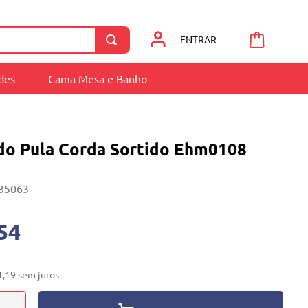
ENTRAR
ades
Cama Mesa e Banho
do Pula Corda Sortido Ehm0108
35063
54
1
,
19
sem juros