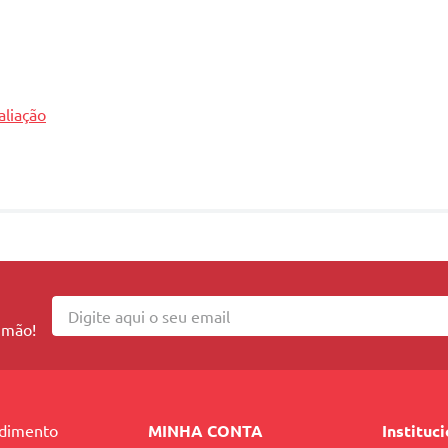
aliação
 mão!
ndimento
MINHA CONTA
Instituc