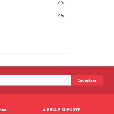
0%
0%
Cadastrar
ional
AJUDA E SUPORTE