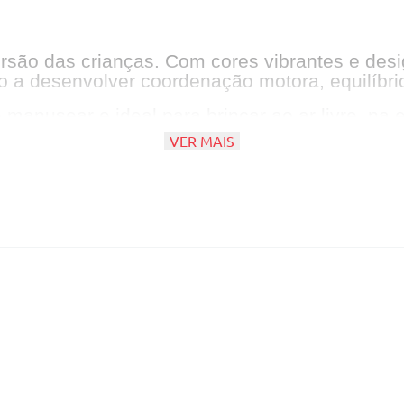
ersão das crianças. Com cores vibrantes e desig
do a desenvolver coordenação motora, equilíbrio
e manusear e ideal para brincar ao ar livre, na
adeira ainda mais animada e cheia de moviment
VER MAIS
motora