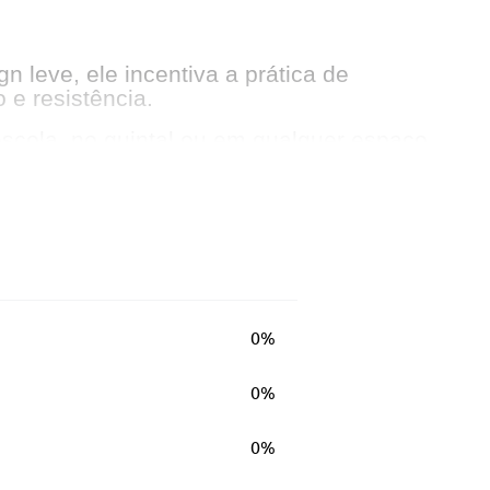
n leve, ele incentiva a prática de
 e resistência.
 escola, no quintal ou em qualquer espaço
o.
0%
0%
0%