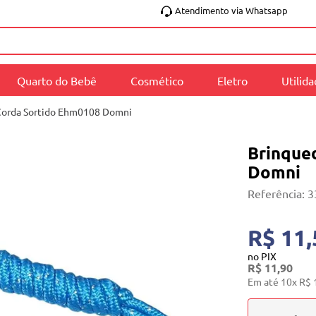
Atendimento via Whatsapp
Quarto do Bebê
Cosmético
Eletro
Utilid
Corda Sortido Ehm0108 Domni
Brinque
Domni
Referência
:
3
R$ 11,
no PIX
R$
11
,
90
Em até
10
x
R$