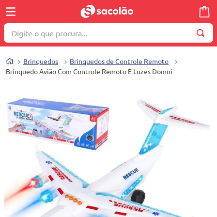
Digite o que procura...
TERMOS MAIS BUSCADOS
Brinquedos
Brinquedos de Controle Remoto
1
º
wella
Brinquedo Avião Com Controle Remoto E Luzes Domni
2
º
brinquedo
3
º
máquina costura
4
º
toalha
5
º
cosmetico
6
º
carrinho reversível
7
º
truss
8
º
mesa dobrável notebook
9
º
berço