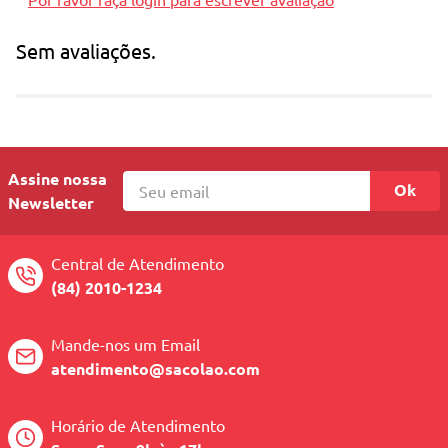
qualidade
Sem avaliações.
Material resistente e seguro para crianças
Idade recomendada a partir dos 3 anos
Tamanho: 31,5 x 13 x 36 cm
Assine nossa
Ok
Newsletter
Central de Atendimento
(84) 2010-1234
Mande-nos um Email
atendimento@sacolao.com
Horário de Atendimento