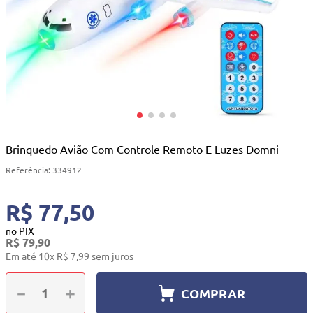
10
º
quadriciclo
Brinquedo Avião Com Controle Remoto E Luzes Domni
Referência
:
334912
R$ 77,50
no PIX
R$
79
,
90
Em até
10
x
R$
7
,
99
sem juros
－
＋
COMPRAR