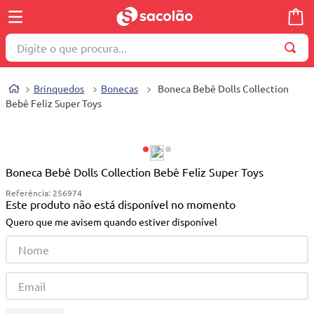
Digite o que procura...
TERMOS MAIS BUSCADOS
Brinquedos
Bonecas
Boneca Bebê Dolls Collection
1
º
wella
Bebê Feliz Super Toys
2
º
brinquedo
3
º
máquina costura
4
º
cosmetico
Boneca Bebê Dolls Collection Bebê Feliz Super Toys
Referência
:
256974
5
º
toalha
Este produto não está disponível no momento
6
º
carrinho reversível
Quero que me avisem quando estiver disponível
7
º
truss
8
º
quadriciclo
9
º
mesa dobrável notebook