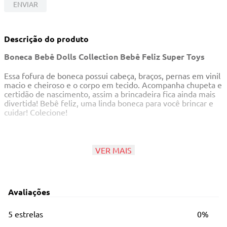
10
º
berço
ENVIAR
Descrição do produto
Boneca Bebê Dolls Collection Bebê Feliz Super Toys
Essa fofura de boneca possui cabeça, braços, pernas em vinil
macio e cheiroso e o corpo em tecido. Acompanha chupeta e
certidão de nascimento, assim a brincadeira fica ainda mais
divertida! Bebê feliz, uma linda boneca para você brincar e
cuidar! Colecione!
Principais Características
VER MAIS
Idade recomendada: A partir de 3 anos
Ref: 434
Avaliações
Contém: 01 boneca vestida, 01 chupeta, 01 certidão de
nascimento
5 estrelas
0%