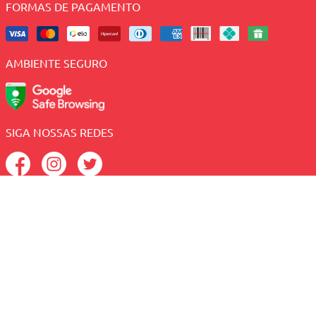
FORMAS DE PAGAMENTO
AMBIENTE SEGURO
SIGA NOSSAS REDES
Sacolão - CNPJ: 41.005.190/0003-89 - Av. Antonio Basilio,
2082 - Lagoa Nova - Natal/RN, CEP: 59054-380
Central de Atendimento:
(84) 2010-1234 (Telefone e
WhatsApp);
Preços e condições exclusivas para o site e para o
televendas, podendo sofrer alterações sem prévia