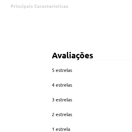
Principais Características
260g
Contém: 1 bola tamanho 3
As cores e modelos podem variar. Não é possível escolher
Idade recomendada: A partir de 3 anos
Avaliações
5 estrelas
4 estrelas
3 estrelas
2 estrelas
1 estrela