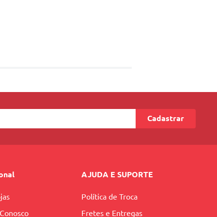
Cadastrar
ional
AJUDA E SUPORTE
jas
Política de Troca
 Conosco
Fretes e Entregas