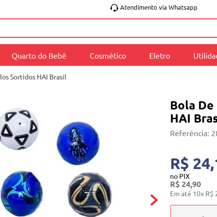
Atendimento via Whatsapp
Quarto do Bebê
Cosmético
Eletro
Utilid
os Sortidos HAI Brasil
Bola De
HAI Bras
Referência
:
2
R$ 24,
no PIX
R$
24
,
90
Em até
10
x
R$