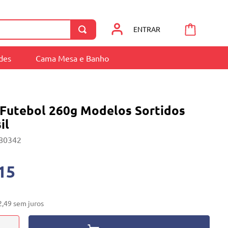
ENTRAR
ades
Cama Mesa e Banho
 Futebol 260g Modelos Sortidos
il
80342
15
2
,
49
sem juros