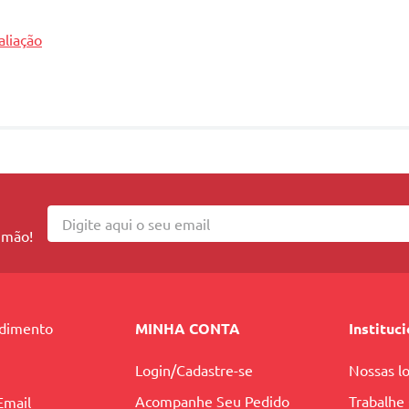
aliação
 mão!
ndimento
MINHA CONTA
Instituc
Login/Cadastre-se
Nossas lo
Acompanhe Seu Pedido
Trabalhe
Email