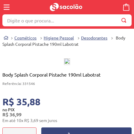
Digite o que procura...
TERMOS MAIS BUSCADOS
Cosméticos
Higiene Pessoal
Desodorantes
Body
1
º
wella
Splash Corporal Pistache 190ml Labotrat
2
º
brinquedo
3
º
máquina costura
4
º
toalha
Body Splash Corporal Pistache 190ml Labotrat
5
º
cosmetico
Referência
:
331546
6
º
carrinho reversível
R$ 35,88
7
º
truss
no PIX
R$
36
,
99
8
º
mesa dobrável notebook
Em até
10
x
R$
3
,
69
sem juros
9
º
berço