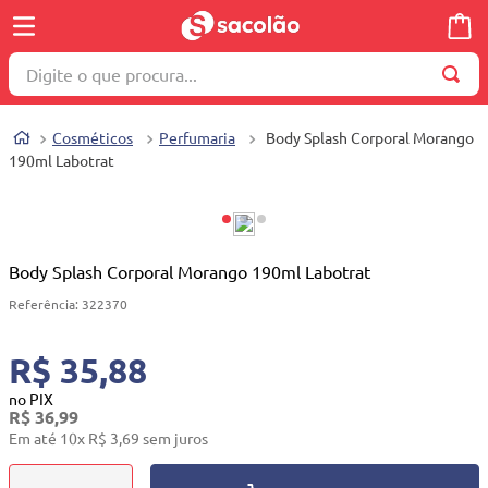
Digite o que procura...
TERMOS MAIS BUSCADOS
Cosméticos
Perfumaria
Body Splash Corporal Morango
1
º
wella
190ml Labotrat
2
º
brinquedo
3
º
máquina costura
4
º
toalha
Body Splash Corporal Morango 190ml Labotrat
5
º
cosmetico
Referência
:
322370
6
º
carrinho reversível
R$ 35,88
7
º
truss
no PIX
R$
36
,
99
8
º
mesa dobrável notebook
Em até
10
x
R$
3
,
69
sem juros
9
º
berço