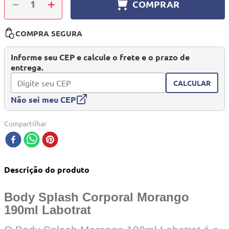
－
＋
COMPRAR
10
º
quadriciclo
COMPRA SEGURA
Informe seu CEP e calcule o frete e o prazo de
entrega.
CALCULAR
Não sei meu CEP
Compartilhar
Descrição do produto
Body Splash Corporal Morango
190ml Labotrat