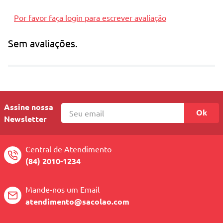
Desodorante corporal
Por favor faça login para escrever avaliação
Não testado em animais
Sem avaliações.
Imagem ilustrativa, embalagem podem
sofrer variações e são vendidas
aleatoriamente
Assine nossa
Ok
Newsletter
Central de Atendimento
(84) 2010-1234
Mande-nos um Email
atendimento@sacolao.com