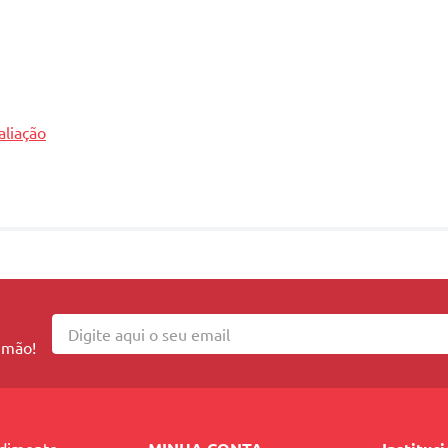
aliação
 mão!