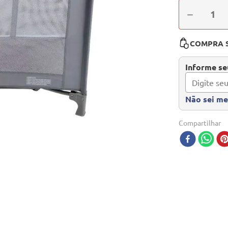
－
COMPRA 
Informe seu
Não sei m
Compartilhar