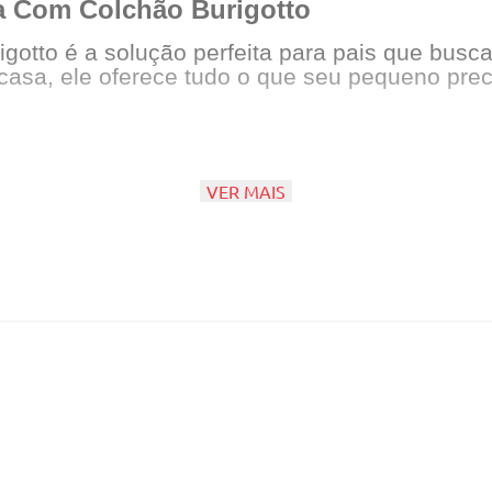
za Com Colchão Burigotto
gotto é a solução perfeita para pais que busc
casa, ele oferece tudo o que seu pequeno prec
VER MAIS
essórios
ar
 com zíper
o fundo do berço