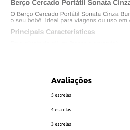
Berço Cercado Portátil Sonata Cin
O Berço Cercado Portátil Sonata Cinza Buri
o seu bebê. Ideal para viagens ou uso em 
Principais Características
Dois níveis de altura (berço e cercado)
Ideal para crianças de até 15kg
Acompanha mosquiteiro
Bolso lateral para guardar brinquedos e ac
Avaliações
Acompanha bolsa para guardar e transport
5 estrelas
Sistema de regulagem da base acolchoada
Travas de segurança nos quatro lados e n
4 estrelas
Lateral em tela para ventilação
3 estrelas