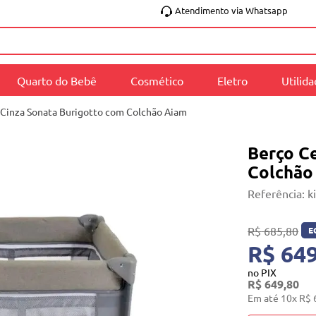
Atendimento via Whatsapp
Quarto do Bebê
Cosmético
Eletro
Utilid
 Cinza Sonata Burigotto com Colchão Aiam
Berço C
Colchão
Referência
:
k
R$
685
,
80
E
R$ 649
no PIX
R$
649
,
80
Em até
10
x
R$