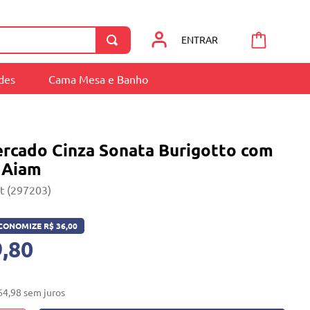
ENTRAR
ades
Cama Mesa e Banho
ercado Cinza Sonata Burigotto com
 Aiam
it (297203)
CONOMIZE
R$
36
,
00
,80
64
,
98
sem juros