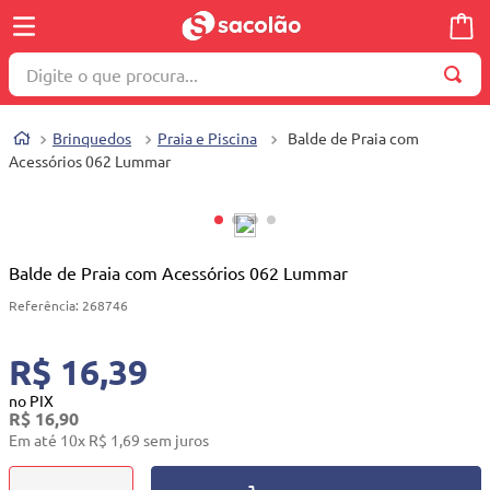
Digite o que procura...
TERMOS MAIS BUSCADOS
Brinquedos
Praia e Piscina
Balde de Praia com
1
º
wella
Acessórios 062 Lummar
2
º
brinquedo
3
º
máquina costura
4
º
toalha
Balde de Praia com Acessórios 062 Lummar
5
º
cosmetico
Referência
:
268746
6
º
carrinho reversível
R$ 16,39
7
º
truss
no PIX
R$
16
,
90
8
º
mesa dobrável notebook
Em até
10
x
R$
1
,
69
sem juros
9
º
berço