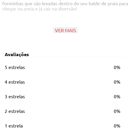
forminhas que são levadas dentro do seu balde de praia para
chegar na areia e já cair na diversão!
Principais Características
VER MAIS
Acompanha acessórios
Medidas Aproximadas: 19x17
Avaliações
5 estrelas
0%
CORES SORTIDAS - NÃO É POSSÍVEL ESCOLHER A COR
- ENVIO MEDIANTE DISPONIBILIDADE
4 estrelas
0%
3 estrelas
0%
2 estrelas
0%
1 estrela
0%