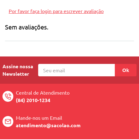
Por favor faça login para escrever avaliação
Sem avaliações.
Assine nossa
Ok
Newsletter
Central de Atendimento
(84) 2010-1234
Mande-nos um Email
atendimento@sacolao.com