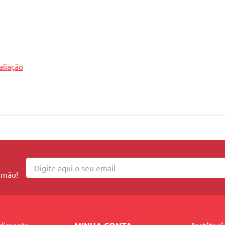
aliação
 mão!