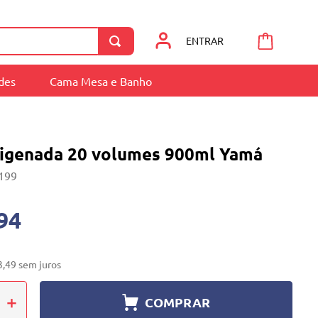
ENTRAR
ades
Cama Mesa e Banho
igenada 20 volumes 900ml Yamá
199
94
3
,
49
sem juros
＋
COMPRAR