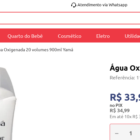
Atendimento via Whatsapp
Quarto do Bebê
Cosmético
Eletro
Utilid
a Oxigenada 20 volumes 900ml Yamá
Água Ox
Referência
:
1
R$ 33,
no PIX
R$
34
,
99
Em até
10
x
R$
－