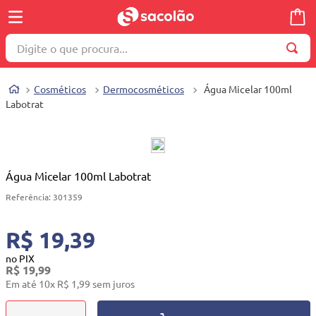
Digite o que procura...
TERMOS MAIS BUSCADOS
Cosméticos
Dermocosméticos
Água Micelar 100ml
1
º
wella
Labotrat
2
º
brinquedo
3
º
máquina costura
4
º
carrinho reversível
Água Micelar 100ml Labotrat
5
º
cosmetico
Referência
:
301359
6
º
toalha
R$ 19,39
7
º
truss
no PIX
R$
19
,
99
8
º
berco
Em até
10
x
R$
1
,
99
sem juros
9
º
quadriciclo