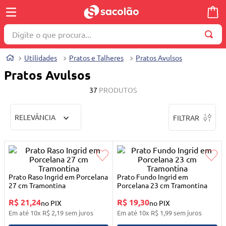
Digite o que procura...
TERMOS MAIS BUSCADOS
Utilidades
Pratos e Talheres
Pratos Avulsos
1
º
wella
Pratos Avulsos
2
º
brinquedo
37
PRODUTOS
3
º
máquina costura
RELEVÂNCIA
FILTRAR
4
º
cosmetico
5
º
toalha
6
º
carrinho reversível
7
º
truss
Prato Raso Ingrid em Porcelana
Prato Fundo Ingrid em
27 cm Tramontina
Porcelana 23 cm Tramontina
8
º
quadriciclo
R$ 21,24
R$ 19,30
no PIX
no PIX
9
º
mesa dobrável notebook
Em até
10
x
R$
2
,
19
sem juros
Em até
10
x
R$
1
,
99
sem juros