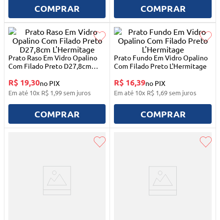
10
º
berço
COMPRAR
COMPRAR
Prato Raso Em Vidro Opalino
Prato Fundo Em Vidro Opalino
Com Filado Preto D27,8cm
Com Filado Preto L'Hermitage
L'Hermitage
R$ 19,30
R$ 16,39
no PIX
no PIX
Em até
10
x
R$
1
,
99
sem juros
Em até
10
x
R$
1
,
69
sem juros
COMPRAR
COMPRAR