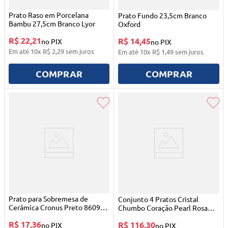
Prato Raso em Porcelana
Prato Fundo 23,5cm Branco
Bambu 27,5cm Branco Lyor
Oxford
R$ 22,21
R$ 14,45
no PIX
no PIX
Em até
10
x
R$
2
,
29
sem juros
Em até
10
x
R$
1
,
49
sem juros
COMPRAR
COMPRAR
Prato para Sobremesa de
Conjunto 4 Pratos Cristal
Cerâmica Cronus Preto 8609
Chumbo Coração Pearl Rosa
Lyor
28451 Wolff
R$ 17,36
R$ 116,30
no PIX
no PIX