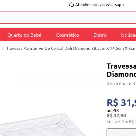
Atendimento via Whatsapp
Quarto do Bebê
Cosmético
Eletro
Utilid
Travessa Para Servir De Cristal Deli Diamond 28,5cm X 14,5cm X 2cm
Travessa
Diamond
Referência
:
3
R$ 31,
no PIX
R$
32
,
90
Em até
10
x
R$