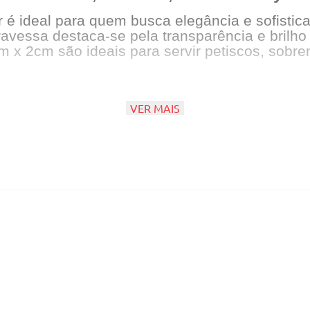
r é ideal para quem busca elegância e sofisti
avessa destaca-se pela transparência e brilho 
 2cm são ideais para servir petiscos, sobreme
a 14.00cm x Comprimento 28.00cm
VER MAIS
ia e secar imediatamente