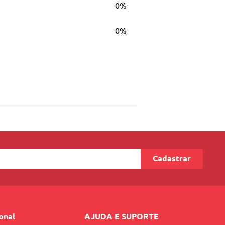
0%
0%
Cadastrar
ional
AJUDA E SUPORTE