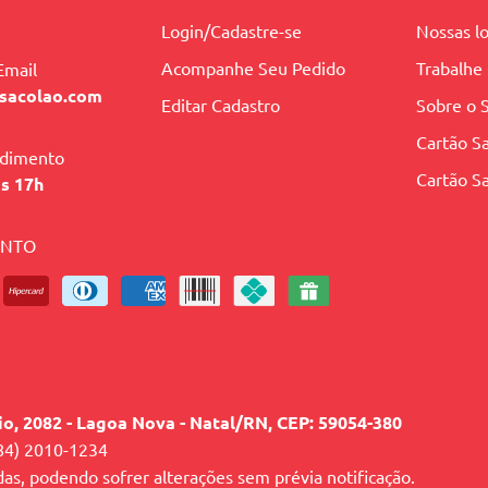
Login/Cadastre-se
Nossas lo
Acompanhe Seu Pedido
Trabalhe
Email
sacolao.com
Editar Cadastro
Sobre o 
Cartão Sa
ndimento
Cartão Sa
às 17h
ENTO
lio, 2082 - Lagoa Nova - Natal/RN, CEP: 59054-380
84) 2010-1234
das, podendo sofrer alterações sem prévia notificação.