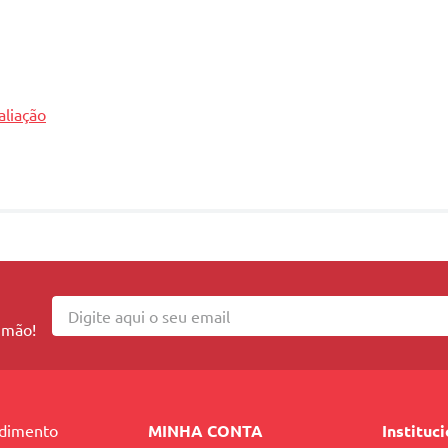
aliação
 mão!
ndimento
MINHA CONTA
Instituc