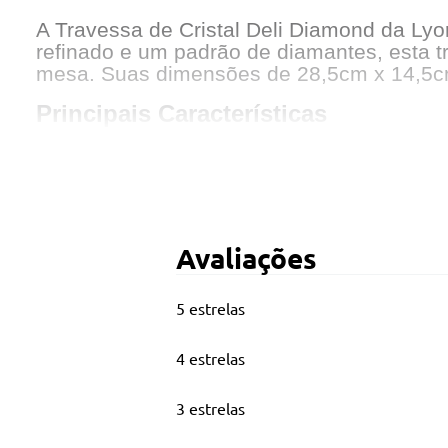
A Travessa de Cristal Deli Diamond da Lyo
refinado e um padrão de diamantes, esta tr
mesa. Suas dimensões de 28,5cm x 14,5cm x
Principais Características
Medidas Produto: Altura 2.50cm x Largur
Material: Cristal
Lavar com detergente neutro, esponja mac
Avaliações
5 estrelas
4 estrelas
3 estrelas