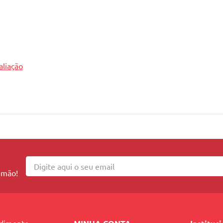
aliação
 mão!