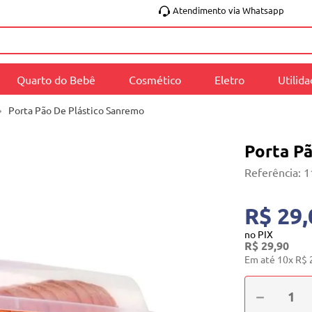
Atendimento via Whatsapp
Quarto do Bebê
Cosmético
Eletro
Utilid
Porta Pão De Plástico Sanremo
Porta P
Referência
:
1
R$ 29,
no PIX
R$
29
,
90
Em até
10
x
R$
－