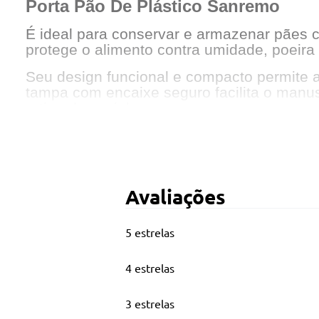
Porta Pão De Plástico Sanremo
É ideal para conservar e armazenar pães com
protege o alimento contra umidade, poeira
Seu design funcional e compacto permite 
tampa com encaixe seguro facilita o manus
rotina da cozinha.
Principais Características
Ideal para armazenar pães com mais prote
Tampa com fechamento prático e seguro
Avaliações
Produzido em plástico resistente, leve e fác
5 estrelas
Design compacto e funcional para o uso di
4 estrelas
3 estrelas