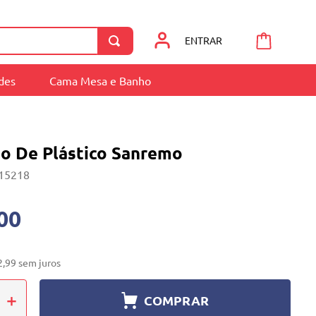
ENTRAR
ades
Cama Mesa e Banho
ão De Plástico Sanremo
15218
00
2
,
99
sem juros
＋
COMPRAR