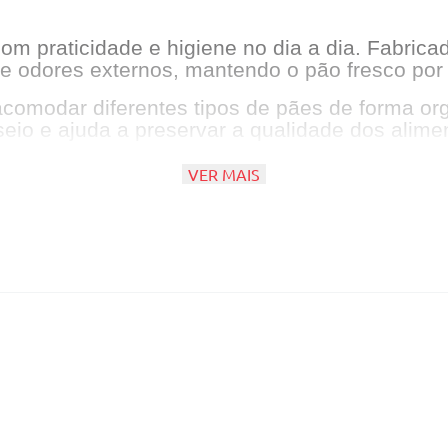
 praticidade e higiene no dia a dia. Fabricado
 e odores externos, mantendo o pão fresco por
acomodar diferentes tipos de pães de forma o
eio e ajuda a preservar a qualidade dos alime
VER MAIS
ção e frescor
il de higienizar
ário