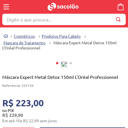
Digite o que procura...
TERMOS MAIS BUSCADOS
Cosméticos
Produtos Para Cabelo
1
º
wella
Mascara de Tratamento
Máscara Expert Metal Detox 150ml
L'Oréal Professionnel
2
º
brinquedo
3
º
máquina costura
4
º
toalha
Máscara Expert Metal Detox 150ml L'Oréal Professionnel
5
º
cosmetico
Referência
:
335139
6
º
carrinho reversível
7
º
truss
R$ 223,00
8
º
mesa dobrável notebook
no PIX
R$
229
,
90
9
º
berço
Em até
10
x
R$
22
,
99
sem juros