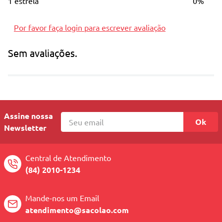
1 estrela
0%
Por favor faça login para escrever avaliação
Sem avaliações.
Assine nossa
Ok
Newsletter
Central de Atendimento
(84) 2010-1234
Mande-nos um Email
atendimento@sacolao.com