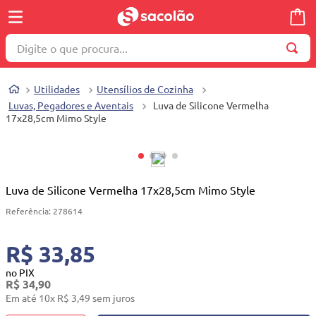
Digite o que procura...
TERMOS MAIS BUSCADOS
Utilidades
Utensílios de Cozinha
1
º
wella
Luvas, Pegadores e Aventais
Luva de Silicone Vermelha
17x28,5cm Mimo Style
2
º
brinquedo
3
º
máquina costura
4
º
toalha
Luva de Silicone Vermelha 17x28,5cm Mimo Style
5
º
cosmetico
Referência
:
278614
6
º
carrinho reversível
7
º
truss
R$ 33,85
8
º
mesa dobrável notebook
no PIX
R$
34
,
90
9
º
berço
Em até
10
x
R$
3
,
49
sem juros