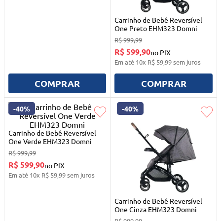
10
º
mesa dobrável notebook
Carrinho de Bebê Reversível
One Preto EHM323 Domni
R$
999
,
99
R$ 599,90
no PIX
Em até
10
x
R$
59
,
99
sem juros
COMPRAR
COMPRAR
-
40%
-
40%
Carrinho de Bebê Reversível
One Verde EHM323 Domni
R$
999
,
99
R$ 599,90
no PIX
Em até
10
x
R$
59
,
99
sem juros
Carrinho de Bebê Reversível
One Cinza EHM323 Domni
R$
999
,
99