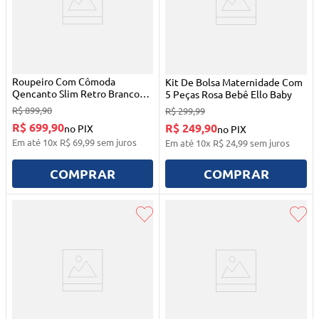
Roupeiro Com Cômoda
Kit De Bolsa Maternidade Com
Qencanto Slim Retro Branco
5 Peças Rosa Bebê Ello Baby
Acetinado Com Freijó Qmovi
R$
899
,
90
R$
299
,
99
R$ 699,90
R$ 249,90
no PIX
no PIX
Em até
10
x
R$
69
,
99
sem juros
Em até
10
x
R$
24
,
99
sem juros
COMPRAR
COMPRAR