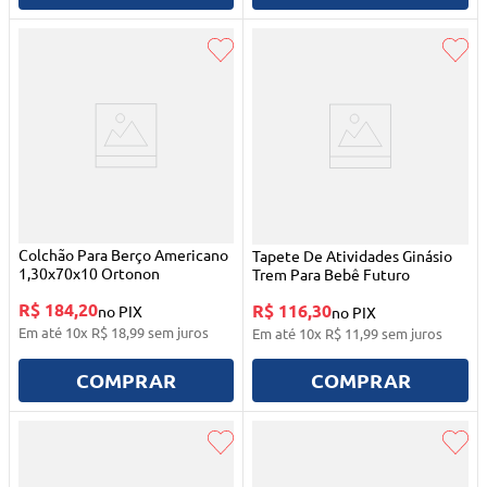
Colchão Para Berço Americano
Tapete De Atividades Ginásio
1,30x70x10 Ortonon
Trem Para Bebê Futuro
R$ 184,20
R$ 116,30
no PIX
no PIX
Em até
10
x
R$
18
,
99
sem juros
Em até
10
x
R$
11
,
99
sem juros
COMPRAR
COMPRAR