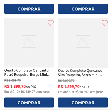
COMPRAR
COMPRAR
Quarto Completo Qencanto
Quarto Completo Qencanto
Retrô Roupeiro, Berço Mini
Slim Roupeiro, Berço Mini
Cama E Cômoda Sapateira
Cama E Cômoda Sapateira
R$
2
.
099
,
70
R$
2
.
099
,
70
Freijó Toq Com Branco
Freijó Toq Com Branco
R$ 1.899,70
R$ 1.899,70
no PIX
no PIX
Acetinado Qmovi
Acetinado Qmovi
Em até
10
x
R$
189
,
97
sem juros
Em até
10
x
R$
189
,
97
sem juros
COMPRAR
COMPRAR