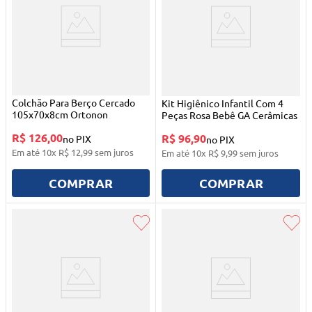
Colchão Para Berço Cercado
Kit Higiênico Infantil Com 4
105x70x8cm Ortonon
Peças Rosa Bebê GA Cerâmicas
R$ 126,00
R$ 96,90
no PIX
no PIX
Em até
10
x
R$
12
,
99
sem juros
Em até
10
x
R$
9
,
99
sem juros
COMPRAR
COMPRAR