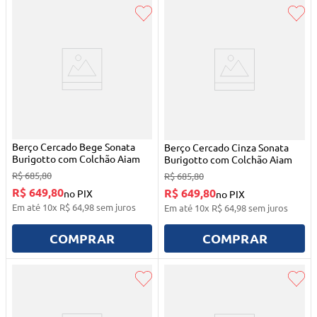
Berço Cercado Bege Sonata
Berço Cercado Cinza Sonata
Burigotto com Colchão Aiam
Burigotto com Colchão Aiam
R$
685
,
80
R$
685
,
80
R$ 649,80
R$ 649,80
no PIX
no PIX
Em até
10
x
R$
64
,
98
sem juros
Em até
10
x
R$
64
,
98
sem juros
COMPRAR
COMPRAR