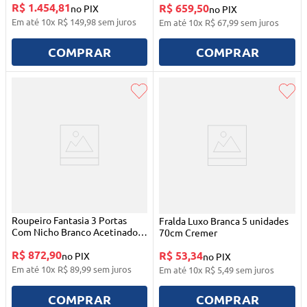
R$ 1.454,81
R$ 659,50
no PIX
no PIX
Em até
10
x
R$
149
,
98
sem juros
Em até
10
x
R$
67
,
99
sem juros
COMPRAR
COMPRAR
Roupeiro Fantasia 3 Portas
Fralda Luxo Branca 5 unidades
Com Nicho Branco Acetinado
70cm Cremer
Qmovi
R$ 872,90
R$ 53,34
no PIX
no PIX
Em até
10
x
R$
89
,
99
sem juros
Em até
10
x
R$
5
,
49
sem juros
COMPRAR
COMPRAR