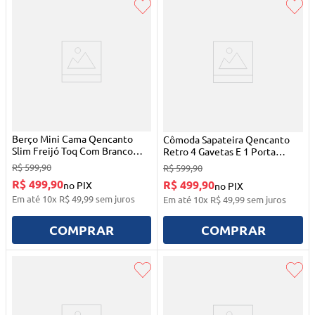
Berço Mini Cama Qencanto
Cômoda Sapateira Qencanto
Slim Freijó Toq Com Branco
Retro 4 Gavetas E 1 Porta
Qmovi
Freijó Com Branco Acetinado
R$
599
,
90
R$
599
,
90
Qmovi
R$ 499,90
R$ 499,90
no PIX
no PIX
Em até
10
x
R$
49
,
99
sem juros
Em até
10
x
R$
49
,
99
sem juros
COMPRAR
COMPRAR