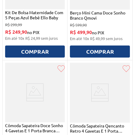
Kit De Bolsa Maternidade Com
Berço Mini Cama Doce Sonho
5 Peças Azul Bebê Ello Baby
Branco Qmovi
R$
299
,
99
R$
599
,
90
R$ 249,90
R$ 499,90
no PIX
no PIX
Em até
10
x
R$
24
,
99
sem juros
Em até
10
x
R$
49
,
99
sem juros
COMPRAR
COMPRAR
Cômoda Sapateira Doce Sonho
Cômoda Sapateira Qencanto
4 Gavetas E 1 Porta Branca
Retro 4 Gavetas E 1 Porta