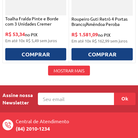
Toalha Fralda Pinte e Borde
Roupeiro Guti Retrô 4 Portas
com 3 Unidades Cremer
Branco/Amêndoa Peroba
R$ 53,34
R$ 1.581,09
no PIX
no PIX
Em até
10
x
R$
5
,
49
sem juros
Em até
10
x
R$
162
,
99
sem juros
COMPRAR
COMPRAR
MOSTRAR MAIS
Assine nossa
Ok
Newsletter
Central de Atendimento
(84) 2010-1234