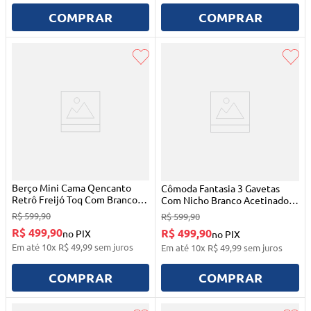
COMPRAR
COMPRAR
Berço Mini Cama Qencanto
Cômoda Fantasia 3 Gavetas
Retrô Freijó Toq Com Branco
Com Nicho Branco Acetinado
Qmovi
Qmovi
R$
599
,
90
R$
599
,
90
R$ 499,90
R$ 499,90
no PIX
no PIX
Em até
10
x
R$
49
,
99
sem juros
Em até
10
x
R$
49
,
99
sem juros
COMPRAR
COMPRAR