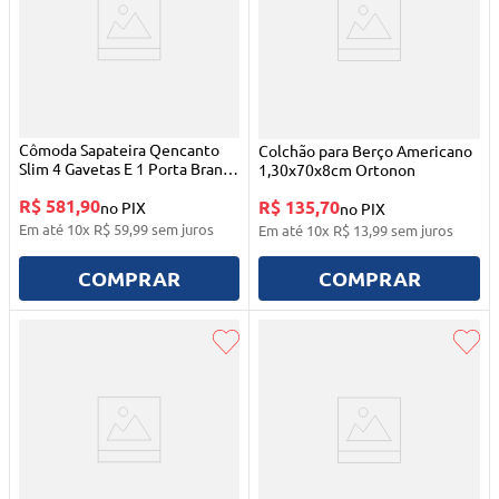
Cômoda Sapateira Qencanto
Colchão para Berço Americano
Slim 4 Gavetas E 1 Porta Branco
1,30x70x8cm Ortonon
Acetinado Qmovi
R$ 581,90
R$ 135,70
no PIX
no PIX
Em até
10
x
R$
59
,
99
sem juros
Em até
10
x
R$
13
,
99
sem juros
COMPRAR
COMPRAR