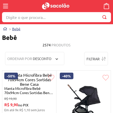
Digite o que procura...
TERMOS MAIS BUSCADOS
Bebê
1
º
wella
Bebê
2
º
brinquedo
2574
PRODUTOS
3
º
máquina costura
ORDENAR POR
DESCONTO
FILTRAR
4
º
cosmetico
5
º
toalha
-
50%
-
40%
6
º
carrinho reversível
7
º
truss
Manta Microfibra Bebê
70x94cm Cores Sortidas Bene
8
º
quadriciclo
Casa
R$
19
,
90
R$ 9,90
no PIX
9
º
berço
Em até
9
x
R$
1
,
10
sem juros