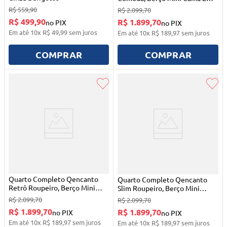
Roupeiro Qmovi
R$
559
,
90
R$
2
.
099
,
70
R$ 499,90
R$ 1.899,70
no PIX
no PIX
Em até
10
x
R$
49
,
99
sem juros
Em até
10
x
R$
189
,
97
sem juros
COMPRAR
COMPRAR
Quarto Completo Qencanto
Quarto Completo Qencanto
Retrô Roupeiro, Berço Mini
Slim Roupeiro, Berço Mini
Cama E Cômoda Sapateira
Cama E Cômoda Sapateira
R$
2
.
099
,
70
R$
2
.
099
,
70
Branco Acetinado Qmovi
Qmovi
R$ 1.899,70
R$ 1.899,70
no PIX
no PIX
Em até
10
x
R$
189
,
97
sem juros
Em até
10
x
R$
189
,
97
sem juros