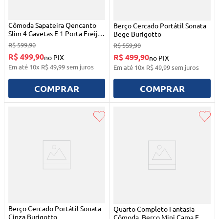
Cômoda Sapateira Qencanto
Berço Cercado Portátil Sonata
Slim 4 Gavetas E 1 Porta Freijó
Bege Burigotto
Toq Com Branco Acetinado
R$
599
,
90
R$
559
,
90
Qmovi
R$ 499,90
R$ 499,90
no PIX
no PIX
Em até
10
x
R$
49
,
99
sem juros
Em até
10
x
R$
49
,
99
sem juros
COMPRAR
COMPRAR
Berço Cercado Portátil Sonata
Quarto Completo Fantasia
Cinza Burigotto
Cômoda, Berço Mini Cama E