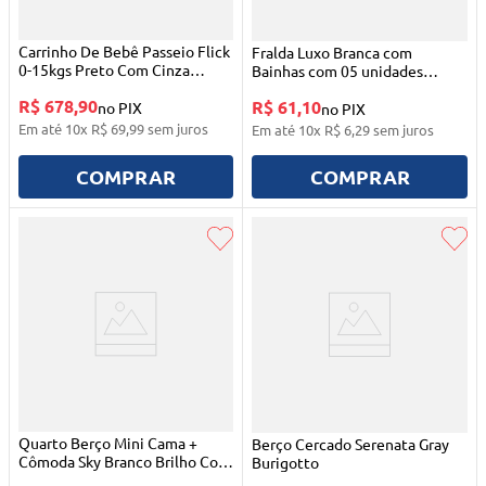
Carrinho De Bebê Passeio Flick
Fralda Luxo Branca com
0-15kgs Preto Com Cinza
Bainhas com 05 unidades
Multikids
Cremer
R$ 678,90
R$ 61,10
no PIX
no PIX
Em até
10
x
R$
69
,
99
sem juros
Em até
10
x
R$
6
,
29
sem juros
COMPRAR
COMPRAR
Quarto Berço Mini Cama +
Berço Cercado Serenata Gray
Cômoda Sky Branco Brilho Com
Burigotto
Amêndoa Peroba