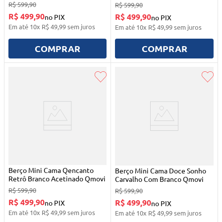
Qmovi
Branco Acetinado Qmovi
R$
599
,
90
R$
599
,
90
R$ 499,90
R$ 499,90
no PIX
no PIX
Em até
10
x
R$
49
,
99
sem juros
Em até
10
x
R$
49
,
99
sem juros
COMPRAR
COMPRAR
Berço Mini Cama Qencanto
Berço Mini Cama Doce Sonho
Retrô Branco Acetinado Qmovi
Carvalho Com Branco Qmovi
R$
599
,
90
R$
599
,
90
R$ 499,90
R$ 499,90
no PIX
no PIX
Em até
10
x
R$
49
,
99
sem juros
Em até
10
x
R$
49
,
99
sem juros