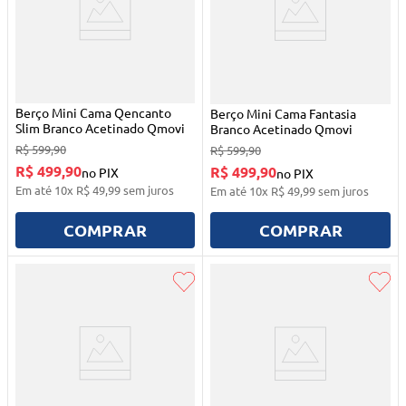
Berço Mini Cama Qencanto
Berço Mini Cama Fantasia
Slim Branco Acetinado Qmovi
Branco Acetinado Qmovi
R$
599
,
90
R$
599
,
90
R$ 499,90
R$ 499,90
no PIX
no PIX
Em até
10
x
R$
49
,
99
sem juros
Em até
10
x
R$
49
,
99
sem juros
COMPRAR
COMPRAR