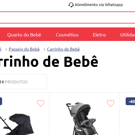
Atendimento via Whatsapp
Quarto do Bebê
Cosmético
Eletro
Utilid
ê
Passeio do Bebê
Carrinho de Bebê
rrinho de Bebê
14
PRODUTOS
-
4