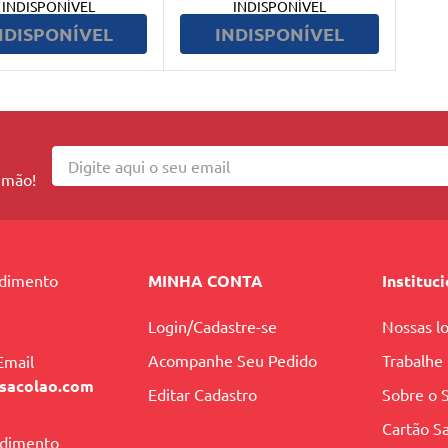
INDISPONÍVEL
INDISPONÍVEL
NDISPONÍVEL
INDISPONÍVEL
 mão!
ndimento
MINHA CONTA
Instituc
Login/Cadastre-se
Nossas lo
Acompanhe Seu Pedido
Trabalhe
Email
sacolao.com
Editar Cadastro
Sobre o 
Cartão Sa
ndimento