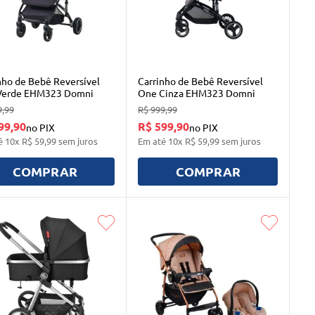
nho de Bebê Reversível
Carrinho de Bebê Reversível
Verde EHM323 Domni
One Cinza EHM323 Domni
9
,
99
R$
999
,
99
99,90
R$ 599,90
no PIX
no PIX
é
10
x
R$
59
,
99
sem juros
Em até
10
x
R$
59
,
99
sem juros
COMPRAR
COMPRAR