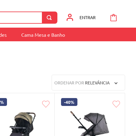
ENTRAR
ades
Cama Mesa e Banho
ORDENAR POR
RELEVÂNCIA
0%
-
40%