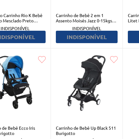
Carrinho Rio K Bebê
Carrinho de Bebê 2 em 1
Carri
o Mesclado Preto
Assento Moisés Jazz 0-15kgs
Litet
to
Cinza Fisher-Price - BB431
INDISPONÍVEL
INDISPONÍVEL
NDISPONÍVEL
INDISPONÍVEL
 de Bebê Ecco Iris
Carrinho de Bebê Up Black 511
rigotto
Burigotto