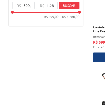
R$
R$
BUSCAR
R$ 599,00
–
R$ 1.280,00
Carrinh
One Pr
R$
999
,
9
R$ 599
Em até
1