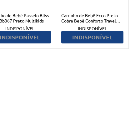
nho de Bebê Passeio Bliss
Carrinho de Bebê Ecco Preto
 Bb367 Preto Multikids
Cobre Bebê Conforto Travel
System Burigotto
INDISPONÍVEL
INDISPONÍVEL
INDISPONÍVEL
INDISPONÍVEL