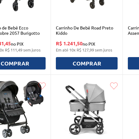
o de Bebê Ecco
Carrinho De Bebê Road Preto
Carri
obre 2057 Burigotto
Kiddo
Assen
Preto
81,45
R$ 1.241,50
no PIX
no PIX
0
x
R$
111
,
49
sem juros
Em até
10
x
R$
127
,
99
sem juros
COMPRAR
COMPRAR