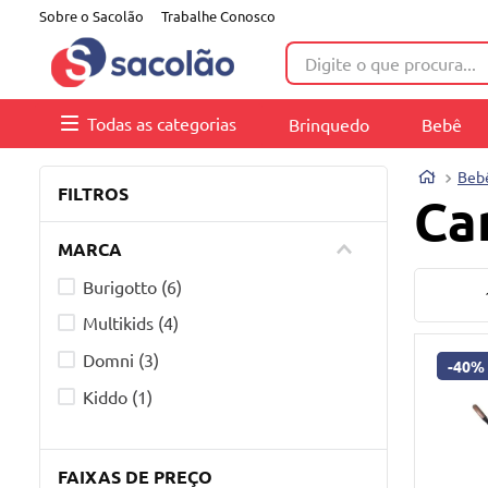
Sobre o Sacolão
Trabalhe Conosco
Digite o que procura...
Todas as categorias
Brinquedo
Bebê
Beb
FILTROS
Ca
MARCA
Burigotto
(
6
)
Multikids
(
4
)
Domni
(
3
)
-
40%
Kiddo
(
1
)
FAIXAS DE PREÇO