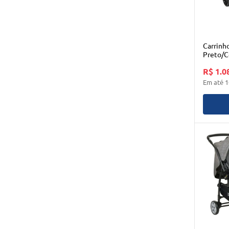
Carrinh
Preto/C
R$ 1.0
Em até
1