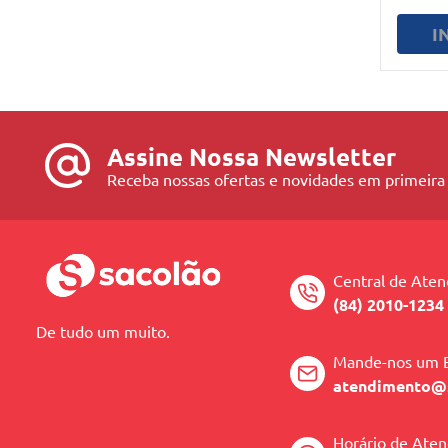
I
Assine Nossa Newsletter
Receba nossas ofertas e novidades em primeira
Central de Ate
(84) 2010-1234
De tudo um muito.
Mande-nos um 
atendimento@
Horário de Ate