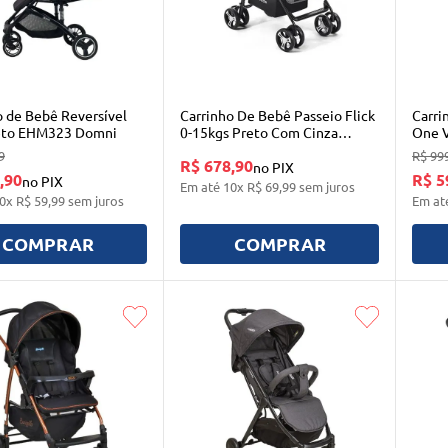
o de Bebê Reversível
Carrinho De Bebê Passeio Flick
Carri
eto EHM323 Domni
0-15kgs Preto Com Cinza
One 
Multikids
9
R$
99
R$ 678,90
no PIX
,90
R$ 5
no PIX
Em até
10
x
R$
69
,
99
sem juros
0
x
R$
59
,
99
sem juros
Em at
COMPRAR
COMPRAR