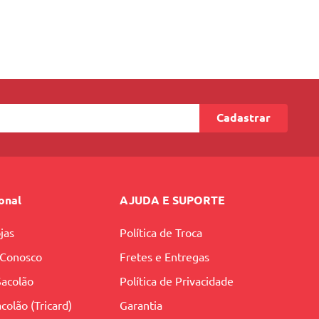
Cadastrar
ional
AJUDA E SUPORTE
jas
Política de Troca
 Conosco
Fretes e Entregas
Sacolão
Política de Privacidade
colão (Tricard)
Garantia