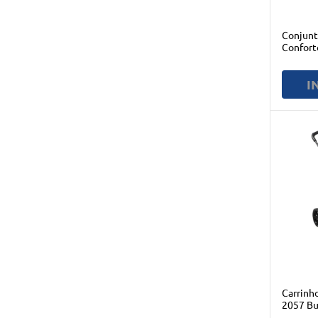
Conjunto 
Confort
Burigot
I
Carrinho
2057 Bu