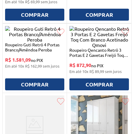
10
º
berço
Em até
10
x
R$
69
,
99
sem juros
COMPRAR
COMPRAR
Roupeiro Guti Retrô 4 Portas
Branco/Amêndoa Peroba
Roupeiro Qencanto Retrô 3
Portas E 2 Gavetas Freijó Toq
R$ 1.581,09
no PIX
Com Branco Acetinado Qmovi
R$ 872,90
no PIX
Em até
10
x
R$
162
,
99
sem juros
Em até
10
x
R$
89
,
99
sem juros
COMPRAR
COMPRAR