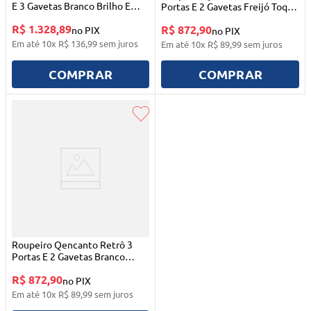
E 3 Gavetas Branco Brilho E
Portas E 2 Gavetas Freijó Toq
Amêndoa Peroba
Com Branco Acetinado Qmovi
R$ 1.328,89
R$ 872,90
no PIX
no PIX
Em até
10
x
R$
136
,
99
sem juros
Em até
10
x
R$
89
,
99
sem juros
COMPRAR
COMPRAR
Roupeiro Qencanto Retrô 3
Portas E 2 Gavetas Branco
Acetinado Qmovi
R$ 872,90
no PIX
Em até
10
x
R$
89
,
99
sem juros