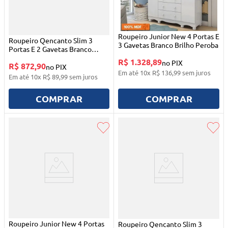
Roupeiro Junior New 4 Portas E
Roupeiro Qencanto Slim 3
3 Gavetas Branco Brilho Peroba
Portas E 2 Gavetas Branco
Acetinado Qmovi
R$ 1.328,89
no PIX
R$ 872,90
no PIX
Em até
10
x
R$
136
,
99
sem juros
Em até
10
x
R$
89
,
99
sem juros
COMPRAR
COMPRAR
Roupeiro Junior New 4 Portas
Roupeiro Qencanto Slim 3