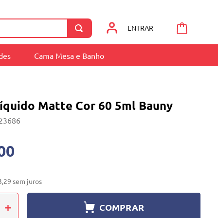
ENTRAR
ades
Cama Mesa e Banho
íquido Matte Cor 60 5ml Bauny
23686
00
3
,
29
sem juros
＋
COMPRAR