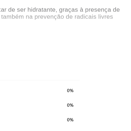
ar de ser hidratante, graças à presença de
a também na prevenção de radicais livres
0%
0%
e pela linha inferior dos lábios.
0%