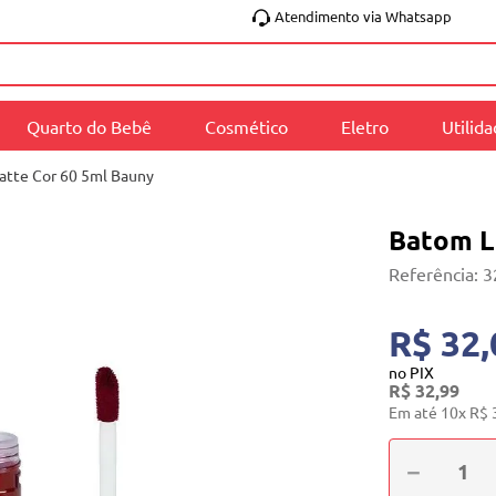
Atendimento via Whatsapp
Quarto do Bebê
Cosmético
Eletro
Utilid
atte Cor 60 5ml Bauny
Batom L
Referência
:
3
R$ 32,
no PIX
R$
32
,
99
Em até
10
x
R$
－