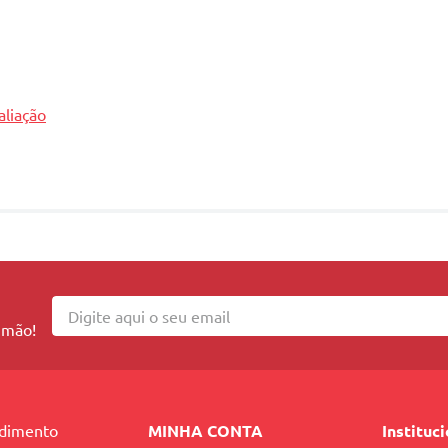
aliação
 mão!
ndimento
MINHA CONTA
Instituc