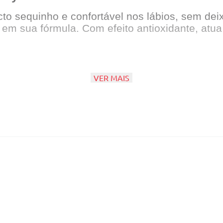
o sequinho e confortável nos lábios, sem deix
E em sua fórmula. Com efeito antioxidante, atu
VER MAIS
torno dos lábios começando pelo arco do cupido 