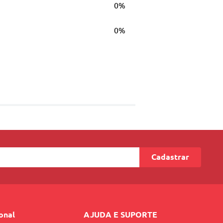
0%
0%
Cadastrar
ional
AJUDA E SUPORTE