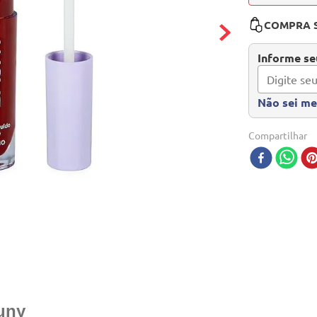
COMPRA 
Informe seu
Não sei m
Compartilhar
uny