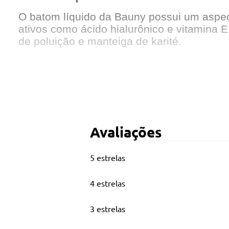
O batom líquido da Bauny possui um aspect
ativos como ácido hialurônico e vitamina 
de poluição e manteiga de karité.
Principais Características
Gramatura: 05 ml.
Cor de número 60.
Avaliações
Produto vegano.
5 estrelas
Como usar:
4 estrelas
Com o pincel do batom líquido, trace o con
3 estrelas
Preencha todo o lábio com o batom.