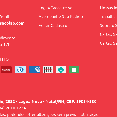
Login/Cadastre-se
Nossas lo
Acompanhe Seu Pedido
Trabalhe
Email
sacolao.com
Editar Cadastro
Sobre o 
Cartão Sa
ndimento
Cartão Sa
às 17h
ENTO
lio, 2082 - Lagoa Nova - Natal/RN, CEP: 59054-380
84) 2010-1234
das, podendo sofrer alterações sem prévia notificação.