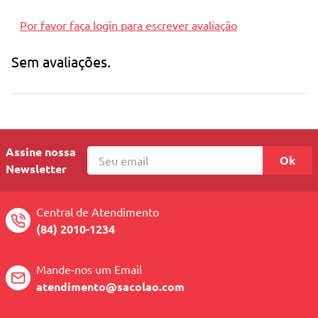
• Fácil de manusear
Por favor faça login para escrever avaliação
Sem avaliações.
Assine nossa
Ok
Newsletter
Central de Atendimento
(84) 2010-1234
Mande-nos um Email
atendimento@sacolao.com