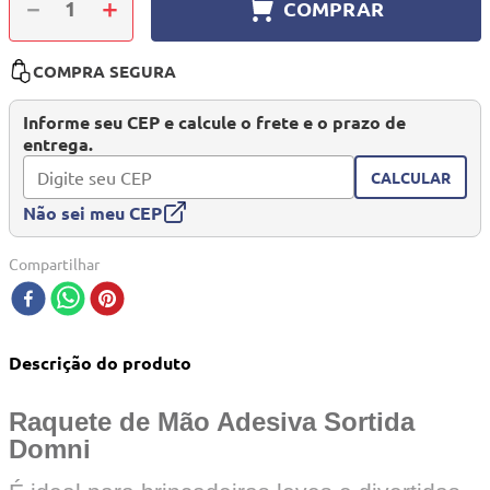
－
＋
COMPRAR
10
º
mesa dobrável notebook
COMPRA SEGURA
Informe seu CEP e calcule o frete e o prazo de
entrega.
CALCULAR
Não sei meu CEP
Compartilhar
Descrição do produto
Raquete de Mão Adesiva Sortida
Domni