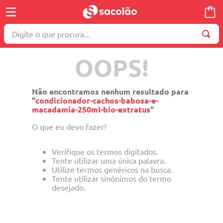
Digite o que procura...
TERMOS MAIS BUSCADOS
OOPS!
1
º
wella
2
º
brinquedo
Não encontramos nenhum resultado para
"
condicionador-cachos-babosa-e-
3
º
máquina costura
macadamia-250ml-bio-extratus
"
4
º
cosmetico
O que eu devo fazer?
5
º
toalha
Verifique os termos digitados.
6
º
carrinho reversível
Tente utilizar uma única palavra.
Utilize termos genéricos na busca.
7
º
truss
Tente utilizar sinônimos do termo
desejado.
8
º
quadriciclo
9
º
berço