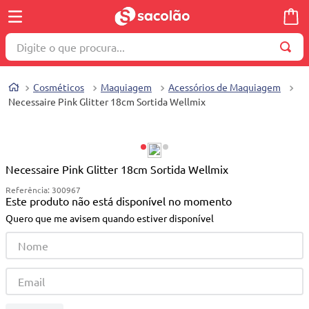
Digite o que procura...
TERMOS MAIS BUSCADOS
Cosméticos
Maquiagem
Acessórios de Maquiagem
1
º
wella
Necessaire Pink Glitter 18cm Sortida Wellmix
2
º
brinquedo
3
º
máquina costura
4
º
cosmetico
Necessaire Pink Glitter 18cm Sortida Wellmix
Referência
:
300967
5
º
toalha
Este produto não está disponível no momento
6
º
carrinho reversível
Quero que me avisem quando estiver disponível
7
º
truss
8
º
quadriciclo
9
º
mesa dobrável notebook