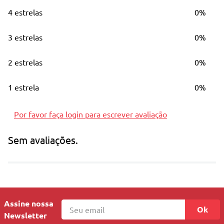
Envio mediante a disponibilidade do
4 estrelas
0%
estoque.
3 estrelas
0%
2 estrelas
0%
1 estrela
0%
Por favor faça login para escrever avaliação
Sem avaliações.
Assine nossa
Ok
Newsletter