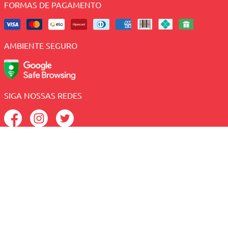
FORMAS DE PAGAMENTO
AMBIENTE SEGURO
SIGA NOSSAS REDES
Sacolão - CNPJ: 41.005.190/0003-89 - Av. Antonio Basilio,
2082 - Lagoa Nova - Natal/RN, CEP: 59054-380
Central de Atendimento:
(84) 2010-1234 (Telefone e
WhatsApp);
Preços e condições exclusivas para o site e para o
televendas, podendo sofrer alterações sem prévia