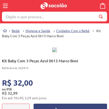
Digite o que procura...
TERMOS MAIS BUSCADOS
Bebê
Higiene e Saúde
Cuidados Com o Bebê
Kit
1
º
wella
Baby Com 3 Peças Azul 0613 Marco Boni
2
º
brinquedo
3
º
máquina costura
4
º
toalha
Kit Baby Com 3 Peças Azul 0613 Marco Boni
5
º
cosmetico
Referência
:
262913
6
º
carrinho reversível
R$ 32,00
7
º
truss
no PIX
R$
32
,
99
8
º
mesa dobrável notebook
Em até
10
x
R$
3
,
29
sem juros
9
º
berço