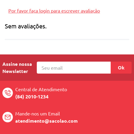
Por favor faça login para escrever avaliação
Sem avaliações.
Assine nossa
Ok
Newsletter
Central de Atendimento
(84) 2010-1234
Mande-nos um Email
atendimento@sacolao.com